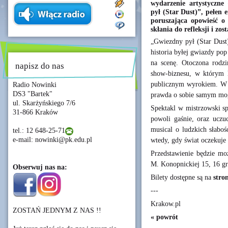
wydarzenie artystyczne
pył (Star Dust)”, pełen
poruszająca opowieść o 
skłania do refleksji i zo
„Gwiezdny pył (Star Dust)
historia byłej gwiazdy po
na scenę. Otoczona rodzi
napisz do nas
show-biznesu, w którym k
publicznym wyrokiem. W rz
Radio Nowinki
DS3 "Bartek"
prawda o sobie samym mog
ul. Skarżyńskiego 7/6
Spektakl w mistrzowski sp
31-866 Kraków
powoli gaśnie, oraz uczu
musical o ludzkich słaboś
tel.: 12 648-25-71
e-mail: nowinki@pk.edu.pl
wtedy, gdy świat oczekuje 
Przedstawienie będzie mo
M. Konopnickiej 15, 16 gru
Obserwuj nas na:
Bilety dostępne są na
stro
---
Krakow.pl
ZOSTAŃ JEDNYM Z NAS !!
« powrót