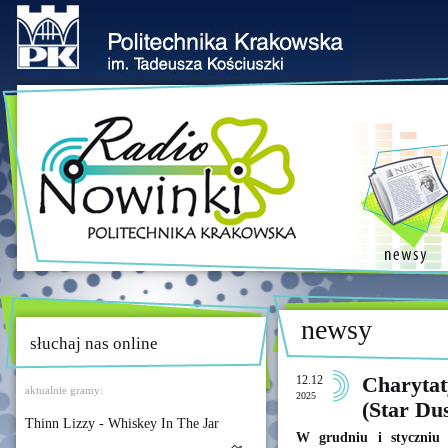
newsy
słuchaj nas online
12.12
Charytat
aktualnie gramy:
2025
(Star Du
Thinn Lizzy - Whiskey In The Jar
W grudniu i styczniu