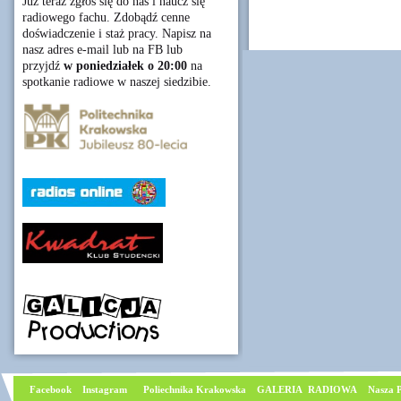
Już teraz zgłoś się do nas i naucz się
radiowego fachu. Zdobądź cenne
doświadczenie i staż pracy. Napisz na
nasz adres e-mail lub na FB lub
przyjdź
w poniedziałek o 20:00
na
spotkanie radiowe w naszej siedzibie.
Facebook
I
nstagram
Poliechnika Krakowska
GALERIA RADIOWA
Nasza P