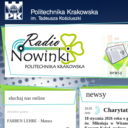
newsy
słuchaj nas online
16.01
Charyta
aktualnie gramy:
2026
18 stycznia 2026 roku o 
FARBEN LEHRE - Matura
św. Mikołaja w Witano