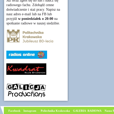
Już teraz zgłoś się do nas i naucz się
radiowego fachu. Zdobądź cenne
doświadczenie i staż pracy. Napisz na
nasz adres e-mail lub na FB lub
przyjdź
w poniedziałek o 20:00
na
spotkanie radiowe w naszej siedzibie.
Facebook
I
nstagram
Poliechnika Krakowska
GALERIA RADIOWA
Nasza P