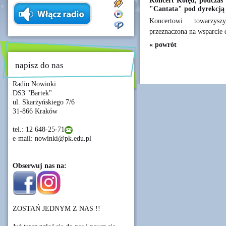
Koncert Kolęd, podczas 
"Cantata" pod dyrekcją 
Koncertowi towarzysz
przeznaczona na wsparcie d
« powrót
napisz do nas
Radio Nowinki
DS3 "Bartek"
ul. Skarżyńskiego 7/6
31-866 Kraków
tel.: 12 648-25-71
e-mail: nowinki@pk.edu.pl
Obserwuj nas na:
ZOSTAŃ JEDNYM Z NAS !!