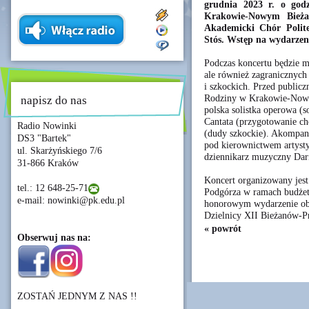
grudnia 2023 r. o god
Krakowie-Nowym Bieżan
Akademicki Chór Polit
Stós. Wstęp na wydarzeni
Podczas koncertu będzie mo
ale również zagranicznych 
i szkockich. Przed public
Rodziny w Krakowie-Nowy
napisz do nas
polska solistka operowa (
Cantata (przygotowanie ch
Radio Nowinki
(dudy szkockie). Akompan
DS3 "Bartek"
pod kierownictwem artyst
ul. Skarżyńskiego 7/6
dziennikarz muzyczny Dar
31-866 Kraków
Koncert organizowany jest
tel.: 12 648-25-71
Podgórza w ramach budżet
e-mail: nowinki@pk.edu.pl
honorowym wydarzenie ob
Dzielnicy XII Bieżanów-P
« powrót
Obserwuj nas na:
ZOSTAŃ JEDNYM Z NAS !!