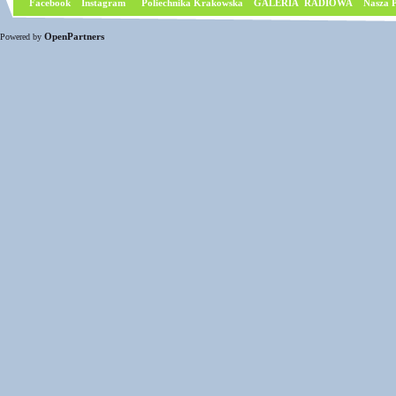
Facebook
I
nstagram
Poliechnika Krakowska
GALERIA RADIOWA
Nasza P
OpenPartners
Powered by