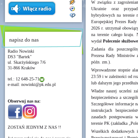
W związku z zagrożenia
Ukrainie oraz przypa
hybrydowych na terenie n
Europejskiej Prezes Rady
2026 r. utrzymał obowi
na terenie całego kraju.
napisz do nas
wydał
Polecenie służbowe 
Zadania dla poszczegól
Radio Nowinki
Prezesa Rady Ministrów z
DS3 "Bartek"
późn. zm.).
ul. Skarżyńskiego 7/6
31-866 Kraków
Wprowadzone stopnie ala
23:59 i w zależności od ro
tel.: 12 648-25-71
lub dalszym jego przedłu
e-mail: nowinki@pk.edu.pl
Władze naszej uczelni za
bezpieczeństwa a szczegó
Obserwuj nas na:
Szczegółowe informacje na
instrukcjach bezpiecze
zasadach postępowania w
terenie PK (zakładka „Pol
ZOSTAŃ JEDNYM Z NAS !!
Wszelkich dodatkowych i
Przeciwpożarowej i Bezpi