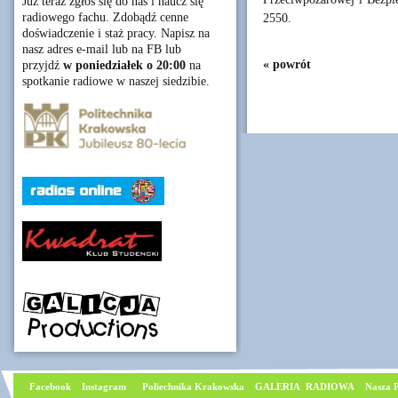
Już teraz zgłoś się do nas i naucz się
radiowego fachu. Zdobądź cenne
2550.
doświadczenie i staż pracy. Napisz na
nasz adres e-mail lub na FB lub
« powrót
przyjdź
w poniedziałek o 20:00
na
spotkanie radiowe w naszej siedzibie.
Facebook
I
nstagram
Poliechnika Krakowska
GALERIA RADIOWA
Nasza P