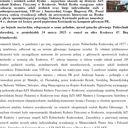
ciuszki i żeńskich wokół Rynku – najszybsze okazały się drużyny AZS
ademii Kultury Fizycznej w Krakowie. Wokół Rynku rozegrano także
walizację uczniów szkół średnich oraz biegi indywidualne osób z
epełnosprawnościami, VIP-ów i Amatorskiej Grupy Biegowej PK. Przed
rtową częścią rywalizacji odbyły się uroczystości historyczne na Rynku
y płycie upamiętniającej przysięgę Tadeusza Kościuszki podczas insurekcji
4 r., złożono też kwiaty przed popiersiem Kościuszki na kampusie głównym PK.
 po hejnale mariackim, odegranym w samo południe, sprzed gmachu głównego Politechnik
akowskiej, w poniedziałek 24 marca 2025 r. ruszył na ulice Krakowa 47. Bie
ciuszkowski.
statnich latach, w pandemii i po niej, organizowany przez Politechnikę Krakowską od 1977 r
g sztafetowy odbywał się na terenie głównego kampusu uczelni. To właśnie jubileuszow
liczności były szczególnym motorem do powrotu jednej z głównych sportowych tradycj
itechniki w scenerię ulic Krakowa. 47. edycja imprezy, w której wzięło udział ponad 20
dentów polskich uczelni, przedstawicieli służb mundurowych, uczniów szkół średnich
cowników Politechniki oraz VIP-ów, wróciła na tradycyjne trasy. 5-osobowe sztafety męskie
no z wystrzałem honorowego startera
–
rektora PK prof. Andrzeja Szaraty
–
pobiegły z ul
szawskiej przez pl. Matejki, ul. Floriańską, przez krakowski Rynek, Grodzką, Bernardyńską
ez Bulwary Wiślane, Salwator, aleją Waszyngtona na Kopiec Kościuszki. Najszybciej wymagając
sę pokonała ekipa AZS Akademii Kultury Fizycznej w Krakowie, wyprzedzając sztafetę Komend
ewódzkiej Straży Pożarnej w Krakowie oraz ekipę AZS AKF Masters z Grzegorzem Sudołem 
adzie, trzykrotnym olimpijczykiem, medalistą mistrzostw świata i Europy w chodzie sportowym.
sobowe sztafety kobiece rywalizowały na czterech okrążeniach wokół Rynku Głównego. T
szybsze również były reprezentantki Akademii Kultury Fizycznej w Krakowie, wyprzedziły AZ
 Kraków i pierwszy zespół AZS Politechniki Krakowskiej. Zawodnicy z pierwszej zmian
wnych sztafet toczyli także indywidualną rywalizację w Memoriałach Piotra Jeża i Edward
dyki. Triumfowali Grzegorz Kunc z AZS AKF Masters i Oliwia Sowa z AZS AKF.