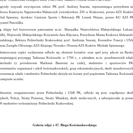
rody wręczali zwycięzcom rektor PK prof. Andrzej Szarata, reprezentująca prezydenta m
kowa Katarzyna Stępniewska-Walaszczyk (wicedyrektor ZIS w Krakowie), prezes AZS Krakó
hał Spieszny, dyrektor Centrum Sportu i Rekreacji PK Leszek Wojnar, prezes KU AZS P
ysztof Pszczółka.
g objęty był honorowym patronatem m.in.: Marszałka Województwa Małopolskiego Łukasz
łki, Wojewody Małopolskiego Krzysztofa Jana Klęczara, Prezydenta Miasta Krakowa Aleksandr
zalskiego, Rektora Politechniki Krakowskiej prof. Andrzeja Szaraty, Konsulów Francji i USA
zesa Zarządu Głównego AZS Alojzego Nowaka i Prezesa AZS Kraków Michała Spiesznego.
istorycznej części wydarzenia odbyło się złożenie kwiatów oraz apel przy płycie na Rynk
miętniającej przysięgę Tadeusza Kościuszki w 1794 r., z udziałem m.in. przedstawicieli wład
litechniki (z prorektorem Markiem Bauerem na czele), studentów i sportowców PK
rezentantów organizacji i szkół kościuszkowskich, grup rekonstrukcyjnych, służb mundurowych
rezentacja władz i studentów Politechniki złożyła też kwiaty pod popiersiem Tadeusza Kościuszk
kampusie uczelni.
arzenie, zorganizowane przez Politechnikę i CSiR PK, odbyło się przy współpracy służ
jskich, Policji, Straży Pożarnej, Straży Miejskiej, służb medycznych, a zabezpieczało je pona
0 studentów-wolontariuszy Politechniki Krakowskiej.
Galeria zdjęć z 47. Biegu Kościuszkowskiego