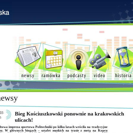
newsy
03
Bieg Kościuszkowski ponownie na krakowskich
5
ulicach!
towa impreza sportowa Politechniki po kilku latach wróciła na tradycyjne
sy. W głównych biegach – sztafet męskich na trasie z metą na Kopcu