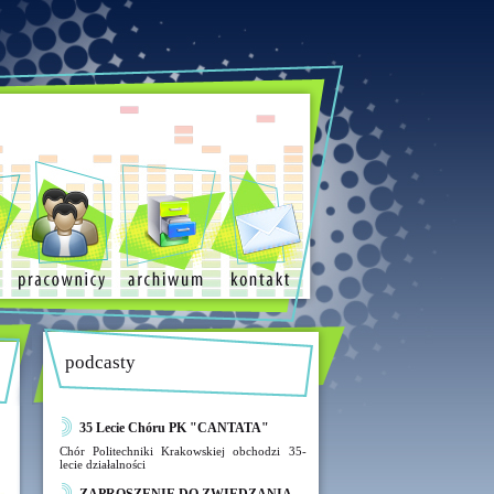
podcasty
35 Lecie Chóru PK "CANTATA"
Chór Politechniki Krakowskiej obchodzi 35-
lecie działalności