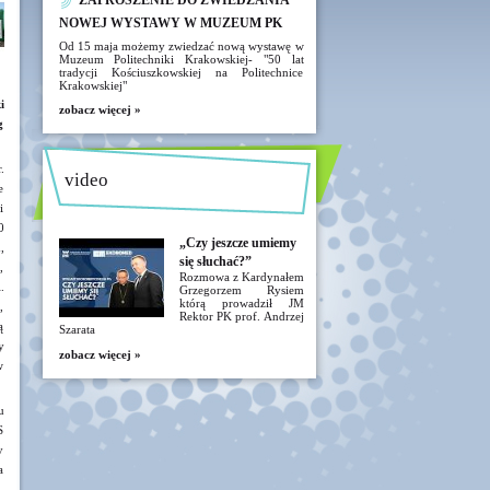
ZAPROSZENIE DO ZWIEDZANIA
NOWEJ WYSTAWY W MUZEUM PK
Od 15 maja możemy zwiedzać nową wystawę w
Muzeum Politechniki Krakowskiej- "50 lat
tradycji Kościuszkowskiej na Politechnice
Krakowskiej"
i
zobacz więcej »
g
.
video
e
i
0
„Czy jeszcze umiemy
,
się słuchać?”
,
Rozmowa z Kardynałem
.
Grzegorzem Rysiem
którą prowadził JM
,
Rektor PK prof. Andrzej
ą
Szarata
y
zobacz więcej »
w
u
S
y
a