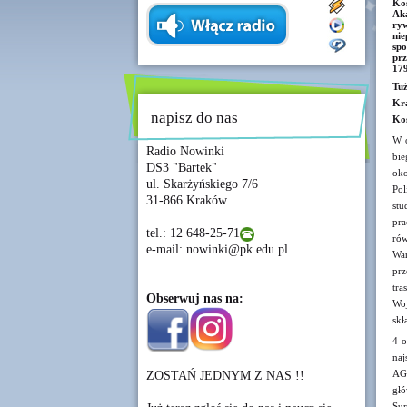
Koś
Ak
ry
ni
spo
prz
179
Tuż
Kr
napisz do nas
Koś
W o
Radio Nowinki
bie
DS3 "Bartek"
oko
ul. Skarżyńskiego 7/6
Pol
31-866 Kraków
stu
pra
tel.: 12 648-25-71
rów
e-mail: nowinki@pk.edu.pl
War
prz
tra
Obserwuj nas na:
Woj
skł
4-o
naj
AGH
ZOSTAŃ JEDNYM Z NAS !!
głó
Sur