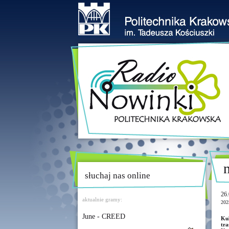
słuchaj nas online
26.
aktualnie gramy:
202
June - CREED
Kul
tra