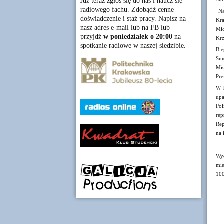
Już teraz zgłoś się do nas i naucz się
radiowego fachu. Zdobądź cenne
Nag
doświadczenie i staż pracy. Napisz na
Kra
nasz adres e-mail lub na FB lub
Mic
przyjdź
w poniedziałek o 20:00
na
Krz
spotkanie radiowe w naszej siedzibie.
Bie
Smó
Mis
Pre
W h
upa
Po
rep
Rep
na 
Wyd
mie
100