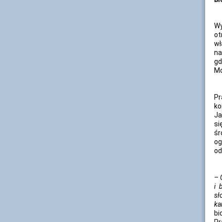
Wy
ot
wł
na
gd
Mo
Pr
ko
Ja
si
śr
og
od
–
i 
sł
ka
bi