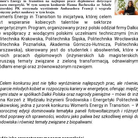
men’s Energy in Transition na najlepsze prace dyplomowe dotyczące
szaru energetyki. W tym samym konkursie Hanna Bachowska ze Szkoły
ktorskiej PK otrzymała wyróżnienie Ambasadora Francji i wygrała
sięczny pobyt naukowy w tym kraju.
men’s Energy in Transition to inicjatywa, której celem
est wspieranie kobiecych talentów w sektorze
ergetycznym. Program, organizowany przez polski oddział firmy Dalki
 współpracy z wiodącymi polskimi uczelniami technicznymi (m.in
litechnika Krakowska, Politechnika Śląska, Politechnika Wrocławska
litechnika Poznańska, Akademia Górniczo-Hutnicza, Politechnik
rszawska), skierowany jest do studentek i absolwentek, które 
oich pracach dyplomowych (inżynierskich lub magisterskich
ruszają tematy związane z zieloną transformacją, odnawialnym
ódłami energii oraz zrównoważonym rozwojem.
Celem konkursu jest nie tylko wyróżnienie najlepszych prac, ale równie
parcie młodych kobiet w rozpoczęciu kariery w energetyce, oferując międz
nymi staże w spółkach Dalkii Polska oraz nagrody pieniężne
– mówi dr inż
na Korzeń z Wydziału Inżynierii Środowiska i Energetyki Politechnik
akowskiej, jedna z jurorek konkursu Women’s Energy in Transition. –
gorocznej edycji dominowała tematyka paneli fotowoltaicznych i różnyc
tod poprawy ich sprawności, wodoru jako paliwa bez szkodliwej emisji d
odowiska i również tematy związane z biopaliwami
.