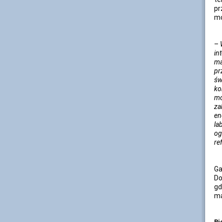
pr
mo
–
in
ma
pr
św
ko
mo
za
en
la
og
re
Ga
Do
gd
ma
Bi