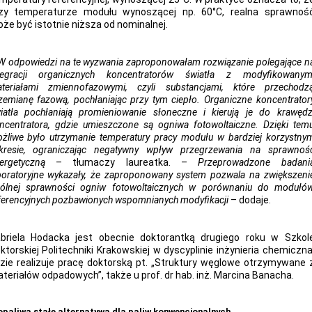
zy temperaturze modułu wynoszącej np. 60°C, realna sprawnoś
że być istotnie niższa od nominalnej.
W odpowiedzi na te wyzwania zaproponowałam rozwiązanie polegające n
tegracji organicznych koncentratorów światła z modyfikowanym
teriałami zmiennofazowymi, czyli substancjami, które przechodz
zemianę fazową, pochłaniając przy tym ciepło. Organiczne koncentrator
iatła pochłaniają promieniowanie słoneczne i kierują je do krawędz
ncentratora, gdzie umieszczone są ogniwa fotowoltaiczne. Dzięki tem
żliwe było utrzymanie temperatury pracy modułu w bardziej korzystny
kresie, ograniczając negatywny wpływ przegrzewania na sprawnoś
ergetyczną
– tłumaczy laureatka. –
Przeprowadzone badani
boratoryjne wykazały, że zaproponowany system pozwala na zwiększeni
ólnej sprawności ogniw fotowoltaicznych w porównaniu do modułó
ferencyjnych pozbawionych wspomnianych modyfikacji
– dodaje.
briela Hodacka jest obecnie doktorantką drugiego roku w Szkol
ktorskiej Politechniki Krakowskiej w dyscyplinie inżynieria chemiczna
zie realizuje pracę doktorską pt. „Struktury węglowe otrzymywane 
teriałów odpadowych”, także u prof. dr hab. inż. Marcina Banacha.
opaliwa stałe alternatywą dla paliw konwencjonalnych