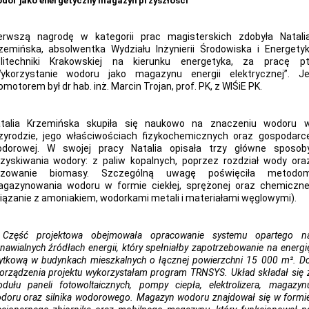
dór jako energetyczny magazyn przyszłości
erwszą nagrodę w kategorii prac magisterskich zdobyła Natali
zemińska, absolwentka Wydziału Inżynierii Środowiska i Energetyk
litechniki Krakowskiej na kierunku energetyka, za pracę pt
ykorzystanie wodoru jako magazynu energii elektrycznej”. Je
omotorem był dr hab. inż. Marcin Trojan, prof. PK, z WIŚiE PK.
talia Krzemińska skupiła się naukowo na znaczeniu wodoru 
zyrodzie, jego właściwościach fizykochemicznych oraz gospodarc
dorowej. W swojej pracy Natalia opisała trzy główne sposob
zyskiwania wodory: z paliw kopalnych, poprzez rozdział wody ora
azowanie biomasy. Szczególną uwagę poświęciła metodo
gazynowania wodoru w formie ciekłej, sprężonej oraz chemiczne
iązanie z amoniakiem, wodorkami metali i materiałami węglowymi).
–
Część projektowa obejmowała opracowanie systemu opartego n
nawialnych źródłach energii, który spełniałby zapotrzebowanie na energi
ytkową w budynkach mieszkalnych o łącznej powierzchni 15 000 m². D
orządzenia projektu wykorzystałam program TRNSYS. Układ składał się 
dułu paneli fotowoltaicznych, pompy ciepła, elektrolizera, magazyn
doru oraz silnika wodorowego. Magazyn wodoru znajdował się w formi