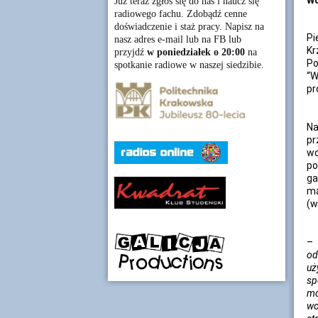
Wo
Już teraz zgłoś się do nas i naucz się
radiowego fachu. Zdobądź cenne
doświadczenie i staż pracy. Napisz na
Pi
nasz adres e-mail lub na FB lub
Kr
przyjdź
w poniedziałek o 20:00
na
Po
spotkanie radiowe w naszej siedzibie.
“W
pr
Na
pr
wo
po
g
ma
(w
od
uż
sp
mo
wo