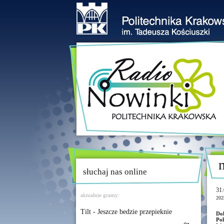
słuchaj nas online
31.
aktualnie gramy:
202
Tilt - Jeszcze bedzie przepieknie
Do
Pol