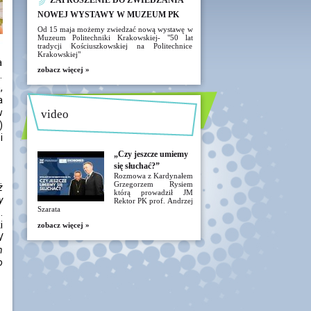
ZAPROSZENIE DO ZWIEDZANIA
NOWEJ WYSTAWY W MUZEUM PK
Od 15 maja możemy zwiedzać nową wystawę w
Muzeum Politechniki Krakowskiej- "50 lat
tradycji Kościuszkowskiej na Politechnice
Krakowskiej"
a
zobacz więcej »
.
,
a
w
video
)
i
„Czy jeszcze umiemy
się słuchać?”
Rozmowa z Kardynałem
Grzegorzem Rysiem
ż
którą prowadził JM
y
Rektor PK prof. Andrzej
Szarata
.
i
zobacz więcej »
W
h
o