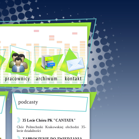
podcasty
35 Lecie Chóru PK "CANTATA"
Chór Politechniki Krakowskiej obchodzi 35-
lecie działalności