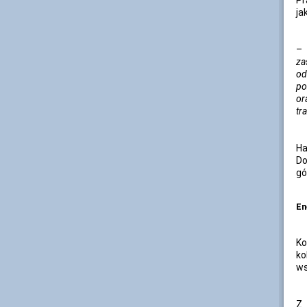
Pr
ja
–
za
od
po
or
tr
Ha
Do
gó
En
Ko
ko
ws
Z 