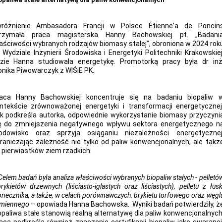
różnienie Ambasadora Francji w Polsce Étienne'a de Poncin
rzymała praca magisterska Hanny Bachowskiej pt. „Badani
aściwości wybranych rodzajów biomasy stałej”, obroniona w 2024 rok
 Wydziale Inżynierii Środowiska i Energetyki Politechniki Krakowskiej
zie Hanna studiowała energetykę. Promotorką pracy była dr inż
nika Piwowarczyk z WIŚiE PK.
aca Hanny Bachowskiej koncentruje się na badaniu biopaliw 
ntekście zrównoważonej energetyki i transformacji energetycznej
k podkreśla autorka, odpowiednie wykorzystanie biomasy przyczyni
ę do zmniejszenia negatywnego wpływu sektora energetycznego n
odowisko oraz sprzyja osiąganiu niezależności energetycznej
raniczając zależność nie tylko od paliw konwencjonalnych, ale takż
 pierwiastków ziem rzadkich.
Celem badań była analiza właściwości wybranych biopaliw stałych - pelletó
brykietów drzewnych (liściasto-iglastych oraz liściastych), pelletu z łusk
onecznika, a także, w celach porównawczych: brykietu torfowego oraz węgl
miennego
– opowiada Hanna Bachowska. Wyniki badań potwierdziły, ż
opaliwa stałe stanowią realną alternatywę dla paliw konwencjonalnych