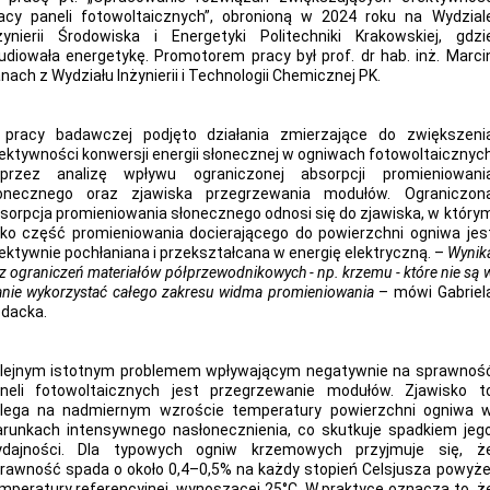
acy paneli fotowoltaicznych”, obronioną w 2024 roku na Wydzial
żynierii Środowiska i Energetyki Politechniki Krakowskiej, gdzi
udiowała energetykę. Promotorem pracy był prof. dr hab. inż. Marci
nach z Wydziału Inżynierii i Technologii Chemicznej PK.
pracy badawczej podjęto działania zmierzające do zwiększeni
ektywności konwersji energii słonecznej w ogniwach fotowoltaicznyc
przez analizę wpływu ograniczonej absorpcji promieniowani
onecznego oraz zjawiska przegrzewania modułów. Ograniczon
sorpcja promieniowania słonecznego odnosi się do zjawiska, w który
lko część promieniowania docierającego do powierzchni ogniwa jes
ektywnie pochłaniana i przekształcana w energię elektryczną. –
Wynik
 z ograniczeń materiałów półprzewodnikowych - np. krzemu - które nie są 
anie wykorzystać całego zakresu widma promieniowania
– mówi Gabriel
dacka.
lejnym istotnym problemem wpływającym negatywnie na sprawnoś
neli fotowoltaicznych jest przegrzewanie modułów. Zjawisko t
lega na nadmiernym wzroście temperatury powierzchni ogniwa 
runkach intensywnego nasłonecznienia, co skutkuje spadkiem jeg
dajności. Dla typowych ogniw krzemowych przyjmuje się, ż
rawność spada o około 0,4–0,5% na każdy stopień Celsjusza powyże
mperatury referencyjnej, wynoszącej 25°C. W praktyce oznacza to, ż