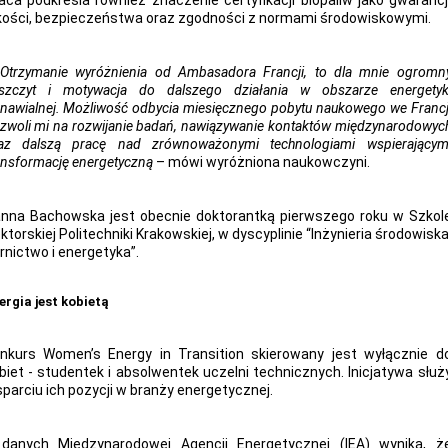
aca podkreśla również znaczenie certyfikacji biopaliw jako gwarancj
kości, bezpieczeństwa oraz zgodności z normami środowiskowymi.
Otrzymanie wyróżnienia od Ambasadora Francji, to dla mnie ogromn
szczyt i motywacja do dalszego działania w obszarze energetyk
nawialnej. Możliwość odbycia miesięcznego pobytu naukowego we Francj
zwoli mi na rozwijanie badań, nawiązywanie kontaktów międzynarodowyc
az dalszą pracę nad zrównoważonymi technologiami wspierającym
ansformację energetyczną
– mówi wyróżniona naukowczyni.
nna Bachowska jest obecnie doktorantką pierwszego roku w Szkol
ktorskiej Politechniki Krakowskiej, w dyscyplinie “Inżynieria środowiska
rnictwo i energetyka”.
ergia jest kobietą
nkurs Women’s Energy in Transition skierowany jest wyłącznie d
biet - studentek i absolwentek uczelni technicznych. Inicjatywa służ
parciu ich pozycji w branży energetycznej.
danych Międzynarodowej Agencji Energetycznej (IEA) wynika, ż