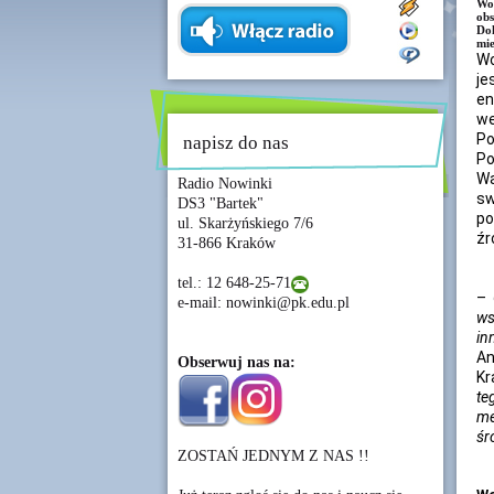
Wo
ob
Do
mie
Wo
j
en
we
Po
napisz do nas
Po
Wa
Radio Nowinki
sw
DS3 "Bartek"
po
ul. Skarżyńskiego 7/6
źr
31-866 Kraków
tel.: 12 648-25-71
–
e-mail: nowinki@pk.edu.pl
ws
in
An
Obserwuj nas na:
Kr
te
me
śr
ZOSTAŃ JEDNYM Z NAS !!