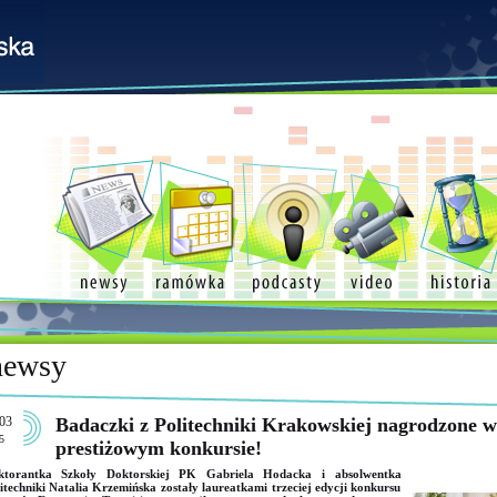
newsy
03
Badaczki z Politechniki Krakowskiej nagrodzone w
5
prestiżowym konkursie!
ktorantka Szkoły Doktorskiej PK Gabriela Hodacka i absolwentka
itechniki Natalia Krzemińska zostały laureatkami trzeciej edycji konkursu