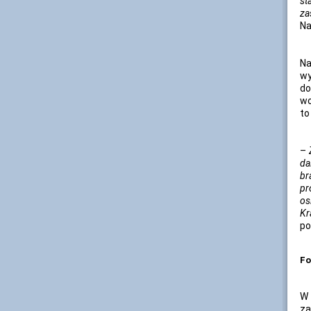
st
za
Na
Na
wy
do
wo
to
–
da
br
pr
os
Kr
po
Fo
W 
za