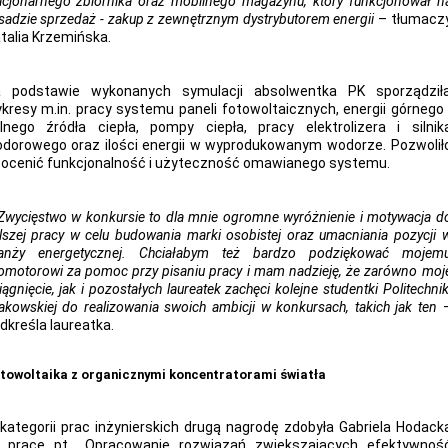
acjonarnego zbiornika oraz mobilnego magazynu, który funkcjonował n
sadzie sprzedaż - zakup z zewnętrznym dystrybutorem energii
– tłumacz
talia Krzemińska.
 podstawie wykonanych symulacji absolwentka PK sporządził
kresy m.in. pracy systemu paneli fotowoltaicznych, energii górnego 
lnego źródła ciepła, pompy ciepła, pracy elektrolizera i silnik
dorowego oraz ilości energii w wyprodukowanym wodorze. Pozwolił
 ocenić funkcjonalność i użyteczność omawianego systemu.
Zwycięstwo w konkursie to dla mnie ogromne wyróżnienie i motywacja d
lszej pracy w celu budowania marki osobistej oraz umacniania pozycji 
anży energetycznej. Chciałabym też bardzo podziękować mojem
omotorowi za pomoc przy pisaniu pracy i mam nadzieję, że zarówno moj
iągnięcie, jak i pozostałych laureatek zachęci kolejne studentki Politechnik
akowskiej do realizowania swoich ambicji w konkursach, takich jak ten
dkreśla laureatka.
towoltaika z organicznymi koncentratorami światła
kategorii prac inżynierskich drugą nagrodę zdobyła Gabriela Hodack
 pracę pt. „Opracowanie rozwiązań zwiększających efektywnoś