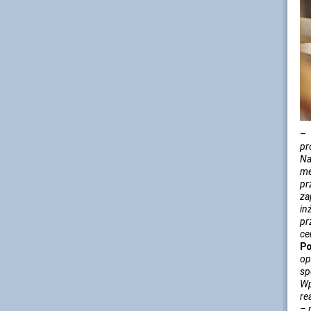
pr
Na
me
pr
za
in
pr
ce
Po
op
sp
Wp
re
– 