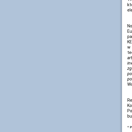
kt
el
No
E
pa
KE
w 
te
ar
in
zg
po
po
Wo
Re
Ko
Po
bu
« p