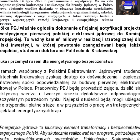
oniedziałek 14 lipca 2025 r. porozumienie o współpracy. Ma na celu
wijanie zaplecza kadrowego i naukowego dla branży jądrowej w Polsce.
wa obejmuje wspólne działania w obszarze kształcenia specjalistów,
wijania technologii i programów edukacyjnych, organizacji staży, szkoleń,
nkursów, stypendiów i wizyt studyjnych, a także realizacji badań i
spertyz wspierających rozwój krajowego i europejskiego sektora
rowego.
ółka PEJ właśnie ogłosiła dokonanie oficjalnej notyfikacji projekt
westycyjnego pierwszej polskiej elektrowni jądrowej do Komisj
ropejskiej. To ważny kamień milowy w realizacji strategicznej dl
lski inwestycji, w której powstanie zaangażowani będą takż
ecjaliści, studenci i doktoranci Politechniki Krakowskiej.
uka i przemysł razem dla energetycznego bezpieczeństwa
ramach współpracy z Polskimi Elektrowniami Jądrowymi studenc
litechniki Krakowskiej zyskają dostęp do doświadczenia i zaplecz
ństwowej spółki odpowiedzialnej za budowę pierwszej elektrown
drowej w Polsce. Pracownicy PEJ będą prowadzić zajęcia, dzielić si
aktyczną wiedzą i tworzyć ścieżki dydaktyczne odpowiadając
eczywistym potrzebom rynku. Najlepsi studenci będą mogli ubiega
ę o stypendia i płatne staże, a w przyszłości o pracę w strategicznyc
ojektach energetycznych kraju.
Energetyka jądrowa to kluczowy element transformacji i bezpieczeństw
ergetycznego Polski. Aby skutecznie realizować ten program, potrzebujem
soko wykwalifikowanych specjalistów. Politechnika Krakowska t