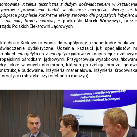
nomowana uczelnia techniczna z dużym doświadczeniem w kształceni
żynierów i prowadzeniu badań w obszarze energetyki. Wierzę, że t
półpraca przyniesie konkretne efekty zarówno dla przyszłych inżynierów
k i dla całej branży jądrowej
– podkreśla
Marek Woszczyk,
preze
rządu Polskich Elektrowni Jądrowych.
litechnika Krakowska wnosi do współpracy uznane kadry naukowe 
świadczenie dydaktyczne. Uczelnia kształci już specjalistów n
erunkach
energetyka
oraz
energetyka jądrowa
w kooperacji z czołowym
ropejskimi ośrodkami jądrowymi
.
Przygotowuje wysokokwalifikowan
dry także w innych obszarach, których potrzebuje branża jądrow
onstrukcje budowalne, inżynieria materiałowa, inżynieria środowiska
tomatyka i robotyka czy mechanika maszyn).