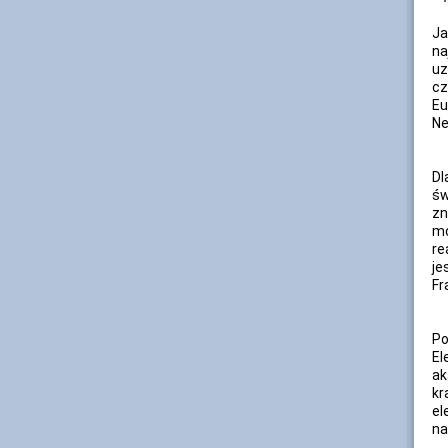
Ja
na
uz
cz
Eu
Ne
Dl
św
zn
mo
re
je
Fr
Po
El
ak
kr
el
na