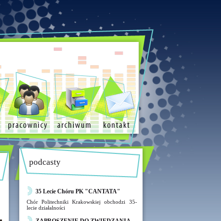
podcasty
35 Lecie Chóru PK "CANTATA"
Chór Politechniki Krakowskiej obchodzi 35-
lecie działalności