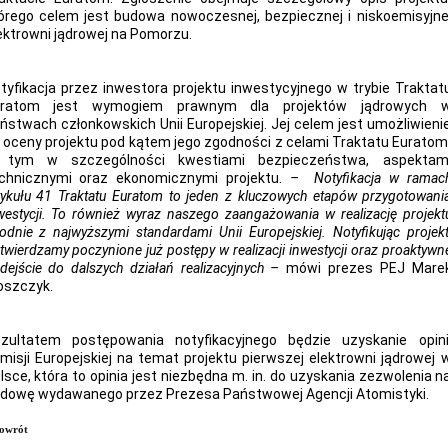
órego celem jest budowa nowoczesnej, bezpiecznej i niskoemisyjne
ektrowni jądrowej na Pomorzu.
tyfikacja przez inwestora projektu inwestycyjnego w trybie Traktat
uratom jest wymogiem prawnym dla projektów jądrowych 
ństwach członkowskich Unii Europejskiej. Jej celem jest umożliwieni
 oceny projektu pod kątem jego zgodności z celami Traktatu Euratom
tym w szczególności kwestiami bezpieczeństwa, aspektam
chnicznymi oraz ekonomicznymi projektu.
– Notyfikacja w ramac
tykułu 41 Traktatu Euratom to jeden z kluczowych etapów przygotowani
westycji. To również wyraz naszego zaangażowania w realizację projekt
odnie z najwyższymi standardami Unii Europejskiej. Notyfikując projekt
twierdzamy poczynione już postępy w realizacji inwestycji oraz proaktywn
dejście do dalszych działań realizacyjnych –
mówi prezes PEJ Mare
szczyk.
zultatem postępowania notyfikacyjnego będzie uzyskanie opini
misji Europejskiej na temat projektu pierwszej elektrowni jądrowej 
lsce, która to opinia jest niezbędna m. in. do uzyskania zezwolenia n
dowę wydawanego przez Prezesa Państwowej Agencji Atomistyki.
owrót