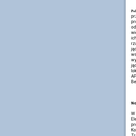
Po
pr
pr
od
wi
ic
rz
ją
w
wy
ją
lo
AP
Be
No
W 
El
pr
Ko
Tr