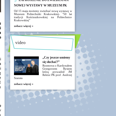
ZAPROSZENIE DO ZWIEDZANIA
NOWEJ WYSTAWY W MUZEUM PK
Od 15 maja możemy zwiedzać nową wystawę w
Muzeum Politechniki Krakowskiej- "50 lat
tradycji Kościuszkowskiej na Politechnice
Krakowskiej"
u
zobacz więcej »
i
a
e
video
„Czy jeszcze umiemy
i
się słuchać?”
a
Rozmowa z Kardynałem
i
Grzegorzem Rysiem
którą prowadził JM
ę
Rektor PK prof. Andrzej
e
Szarata
ć
zobacz więcej »
h
a
y
o