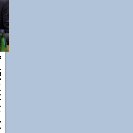
z
.
,
ą
h
-
,
y
r
y
a
.
e
j