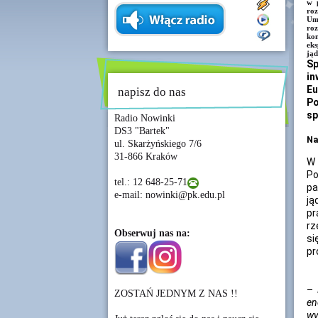
w p
roz
Umo
roz
ko
ek
jąd
Sp
in
Eu
napisz do nas
Po
sp
Radio Nowinki
DS3 "Bartek"
Na
ul. Skarżyńskiego 7/6
31-866 Kraków
W 
Po
tel.: 12 648-25-71
pa
e-mail: nowinki@pk.edu.pl
ją
pr
rz
Obserwuj nas na:
si
pr
–
ZOSTAŃ JEDNYM Z NAS !!
en
wy