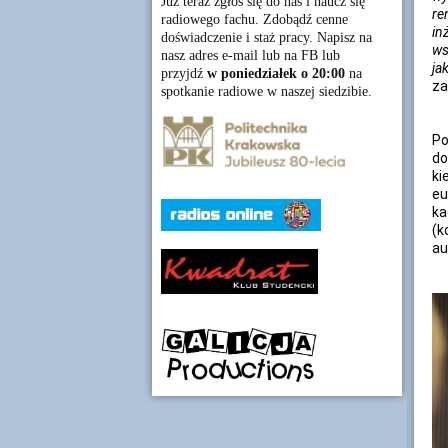
Już teraz zgłoś się do nas i naucz się
re
radiowego fachu. Zdobądź cenne
in
doświadczenie i staż pracy. Napisz na
ws
nasz adres e-mail lub na FB lub
ja
przyjdź
w poniedziałek o 20:00
na
za
spotkanie radiowe w naszej siedzibie.
Po
do
ki
eu
ka
(k
au