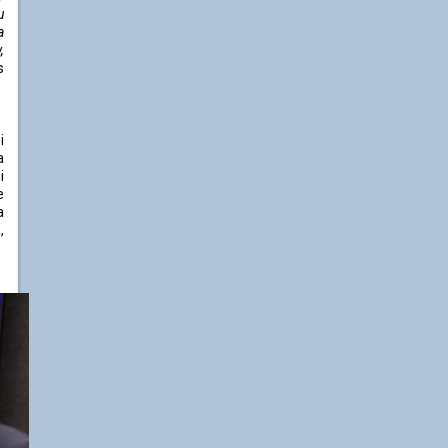
u
a
,
s
i
a
i
e
a
,