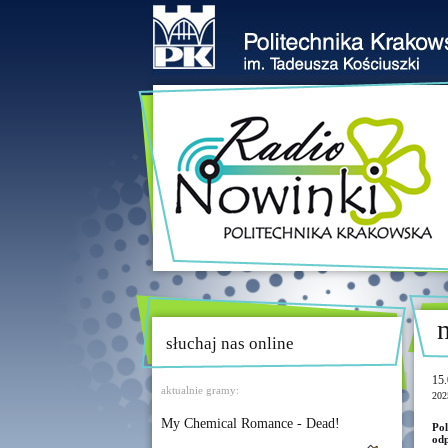
słuchaj nas online
15.
aktualnie gramy:
202
My Chemical Romance - Dead!
Po
odp