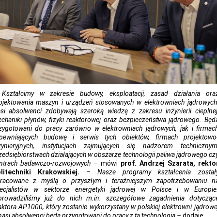
–
Kształcimy w zakresie budowy, eksploatacji, zasad działania ora
ojektowania maszyn i urządzeń stosowanych w elektrowniach jądrowych
si absolwenci zdobywają szeroką wiedzę z zakresu inżynierii cieplnej
chaniki płynów, fizyki reaktorowej oraz bezpieczeństwa jądrowego. Będ
zygotowani do pracy zarówno w elektrowniach jądrowych, jak i firmac
pewniających budowę i serwis tych obiektów, firmach projektowo
żynieryjnych, instytucjach zajmujących się nadzorem technicznym
zedsiębiorstwach działających w obszarze technologii paliwa jądrowego cz
ntrach badawczo-rozwojowych
– mówi
prof. Andrzej Szarata, rekto
litechniki Krakowskiej.
–
Nasze programy kształcenia został
racowane z myślą o przyszłym i teraźniejszym zapotrzebowaniu n
ecjalistów w sektorze energetyki jądrowej w Polsce i w Europie
rowadziliśmy już do nich m.in. szczegółowe zagadnienia dotycząc
aktora AP1000, który zostanie wykorzystany w polskiej elektrowni jądrowe
nasi absolwenci będą przygotowani do pracy z tą technologią –
dodaje.