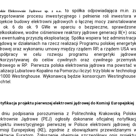
to spółka odpowiadająca m.in. z
lskie Elektrownie Jądrowe sp. z o.o.
zygotowanie procesu inwestycyjnego i pełnienie roli inwestora 
ojekcie budowy elektrowni jądrowych o łącznej mocy zainstalowane
 ok. 6 do ok. 9 GWe w oparciu o bezpieczne, sprawdzone
elkoskalowe, wodne ciśnieniowe reaktory jądrowe generacji III(+) ora
h ewentualną przyszłą eksploatację. Spółka wspiera też administracj
ądową w działaniach na rzecz realizacji Programu polskiej energetyk
drowej oraz wykonaniu umowy między rządem RP, a rządem USA ws
spółpracy w celu rozwoju programu energetyki jądrowe
korzystywanej do celów cywilnych oraz cywilnego przemysł
drowego w RP. Pierwsza polska elektrownia jądrowa ma powstać 
kalizacji Lubiatowo-Kopalino na Pomorzu i liczyć trzy bloki w technologi
1000 Westinghouse. Wykonawcą będzie konsorcjum Westinghouse
chtel.
tyfikacja projektu pierwszej elektrowni jądrowej do Komisji Europejskiej
dniu podpisania porozumienia z Politechniką Krakowską Polski
ektrownie Jądrowe (PEJ) ogłosiły dokonanie oficjalnej notyfikacj
ojektu inwestycyjnego pierwszej w Polsce elektrowni jądrowej d
misji Europejskiej (KE), zgodnie z obowiązkami przewidzianymi 
aktacie Euratom. Zgłoszenie obejmuje szczegółowy opis projektu