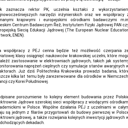
k zaznacza rektor PK, uczelnia kształci z wykorzystanie
jnowocześniejszych narzędzi inżynierskich oraz we współpracy 
nanymi krajowymi i europejskimi ośrodkami badawczymi m.in
eskim Centrum Badawczym Řež, Instytutem Fizyki Jądrowej PAN cz
ropejską Siecią Edukacji Jądrowej (The European Nuclear Educatio
twork, ENEN).
a współpracy z PEJ cenna będzie też możliwość czerpania z
iatowej klasy osiągnięć naukowców krakowskiej uczelni, które mog
aleźć zastosowanie w elektrowniach jądrowych, takich jak system
nitorowania naprężeń cieplnych czy symulacje stanów awaryjnych 
aktorach. Już dziś Politechnika Krakowska prowadzi badania, któr
szcze kilka lat temu były zarezerwowane dla ośrodków w Niemczech
ancji czy Korei Południowej.
dpisane porozumienie to kolejny element budowania przez Polski
ektrownie Jądrowe szerokiej sieci współpracy z wiodącymi ośrodkam
ademickimi w Polsce. Wspólne działania PEJ z uczelniami w cały
aju są jednym z filarów przygotowań do budowy pierwszej w Polsc
ektrowni jądrowej, a także rozwijania kolejnych inwestycji jądrowych 
dchodzących dekadach.