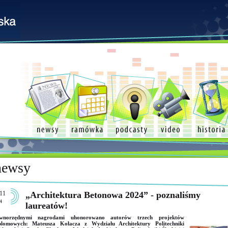
newsy
11
„Architektura Betonowa 2024” - poznaliśmy
4
laureatów!
wnorzędnymi nagrodami uhonorowano autorów trzech projektów
plomowych: Mateusza Kołacza z Wydziału Architektury Politechniki