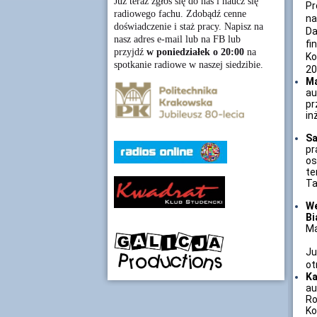
Już teraz zgłoś się do nas i naucz się
Pr
radiowego fachu. Zdobądź cenne
na
doświadczenie i staż pracy. Napisz na
Da
nasz adres e-mail lub na FB lub
fi
przyjdź
w poniedziałek o 20:00
na
Ko
spotkanie radiowe w naszej siedzibie.
20
Ma
au
pr
in
Sa
pr
os
te
Ta
W
Bi
Ma
Ju
ot
Ka
a
Ro
Ko