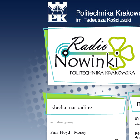
słuchaj nas online
05.
aktualnie gramy:
202
Pink Floyd - Money
Ró
dy