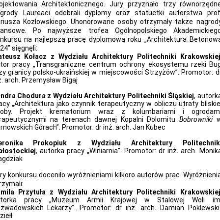
ojektowania Architektonicznego. Jury przyznało trzy równorzędn
grody. Laureaci odebrali dyplomy oraz statuetki autorstwa prof
riusza Kozłowskiego. Uhonorowane osoby otrzymały także nagrod
nansowe. Po najwyższe trofea Ogólnopolskiego Akademickieg
nkursu na najlepszą pracę dyplomową roku „Architektura Betonow
24” sięgnęli:
teusz Kołacz z Wydziału Architektury Politechniki Krakowskie
tor pracy „Transgraniczne centrum ochrony ekosystemu rzeki Bu
zy granicy polsko-ukraińskiej w miejscowości Strzyżów”. Promotor: d
ż. arch. Przemysław Bigaj
ndra Chodura z Wydziału Architektury Politechniki Śląskiej
, autork
acy „Architektura jako czynnik terapeutyczny w obliczu utraty bliskie
oby. Projekt krematorium wraz z kolumbariami i ogrodam
rapeutycznymi na terenach dawnej Kopalni Dolomitu
Bobrowniki
rnowskich Górach”. Promotor: dr inż. arch. Jan Kubec
eronika Prokopiuk z Wydziału Architektury Politechnik
ałostockiej
, autorka pracy „Winiarnia”. Promotor: dr inż. arch. Monik
gdziak
ry konkursu doceniło wyróżnieniami kilkoro autorów prac. Wyróżnieni
rzymali:
mila Przytuła z Wydziału Architektury Politechniki Krakowskie
utorka pracy „Muzeum Armii Krajowej w Stalowej Woli im
zwadowskich Lekarzy”. Promotor: dr inż. arch. Damian Poklewski
ziełł