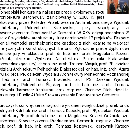
kowskiej, Sandrę Chodurę z Wydziału Architektury Politechniki Śląskiej i
onikę Prokopiuk z Wydziału Architektury Politechniki Białostockiej. Jury
yznało też cztery wyróżnienia.
ólnopolski konkurs na najlepszą pracę dyplomową roku
rchitektura Betonowa”, zainicjowany w 2000 r., jest
alizowany przez Katedrę Projektowania Architektonicznego Wydział
rchitektury Politechniki Krakowskiej przy współpracy z
owarzyszeniem Producentów Cementu. W XXV edycji nadesłano 2
ac z 8 wydziałów architektury. Jury nominowało 17 projektów. Eksperc
eniali wartości architektoniczne każdego z nich, oparte na walorac
tetycznych i konstrukcyjnych betonu. Zgłoszone prace dyplomow
eniało jury w składzie: prof. dr hab. inż. arch. Magdalena Kozień
źniak, dziekan Wydziału Architektury Politechniki Krakowskie
rzewodnicząca jury); dr hab. inż. arch. Tatiana Misijuk, prof. PB, dzieka
działu Architektury Politechniki Białostockiej; dr hab. inż. arch. Agat
wlak, prof. PP, dziekan Wydziału Architektury Politechniki Poznańskiej
 hab. inż. arch. Tomasz Bradecki, prof. PŚ, Dziekan Wydział
chitektury Politechniki Śląskiej; prof. dr hab. inż. arch. Tomas
złowski (komisarz konkursu) oraz mgr inż. Zbigniew Pilch, dyrekto
rketingu i Public Affairs Stowarzyszenia Producentów Cementu.
uroczystości wręczenia nagród i wyróżnień wzięli udział: prorektor ds
ólnych PK dr hab. inż. arch. Tomasz Kapecki, prof. PK, dziekan Wydział
chitektury PK prof. dr hab. inż. arch. Magdalena Kozień-Woźniak, sze
rketingu Stowarzyszenia Producentów Cementu mgr inż. Zbignie
lch, prof. dr hab. inż. arch. Tomasz Kozłowski, kierownik Katedr