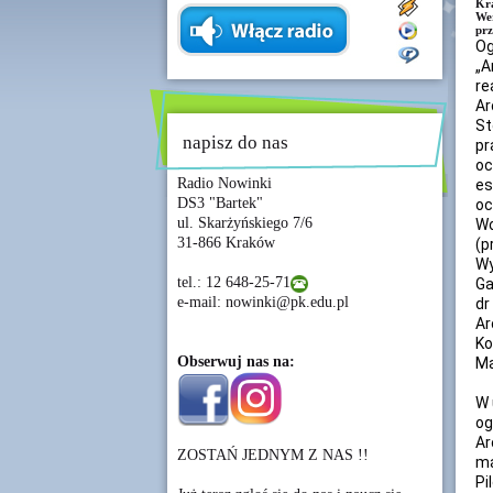
Kra
Wer
prz
Og
„A
re
A
St
napisz do nas
pr
oc
Radio Nowinki
es
DS3 "Bartek"
oc
ul. Skarżyńskiego 7/6
Wo
31-866 Kraków
(p
Wy
tel.: 12 648-25-71
Ga
e-mail: nowinki@pk.edu.pl
dr
Ar
Ko
Obserwuj nas na:
Ma
W 
og
Ar
ZOSTAŃ JEDNYM Z NAS !!
ma
Pi