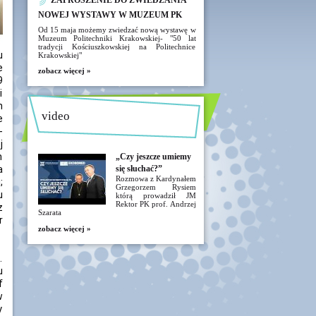
ZAPROSZENIE DO ZWIEDZANIA
NOWEJ WYSTAWY W MUZEUM PK
Od 15 maja możemy zwiedzać nową wystawę w
Muzeum Politechniki Krakowskiej- "50 lat
tradycji Kościuszkowskiej na Politechnice
u
Krakowskiej"
e
zobacz więcej »
9
i
h
video
e
-
j
n
„Czy jeszcze umiemy
a
się słuchać?”
Rozmowa z Kardynałem
;
Grzegorzem Rysiem
u
którą prowadził JM
Rektor PK prof. Andrzej
z
Szarata
r
zobacz więcej »
.
u
f
w
y