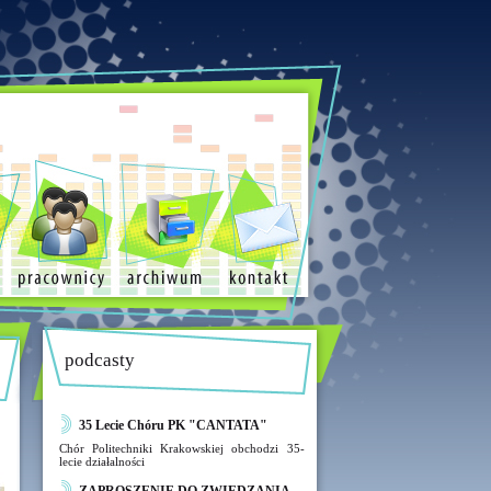
podcasty
35 Lecie Chóru PK "CANTATA"
Chór Politechniki Krakowskiej obchodzi 35-
lecie działalności