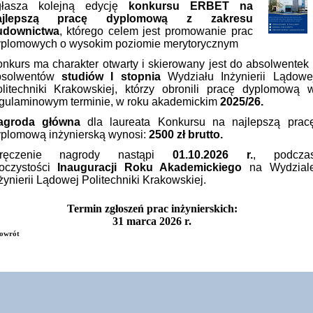
głasza kolejną edycję
konkursu ERBET na
ajlepszą pracę dyplomową z zakresu
udownictwa
, którego celem jest promowanie prac
plomowych o wysokim poziomie merytorycznym
nkurs ma charakter otwarty i skierowany jest do absolwentek 
bsolwentów
studiów I stopnia
Wydziału Inżynierii Lądowe
litechniki Krakowskiej, którzy obronili pracę dyplomową 
gulaminowym terminie, w roku akademickim
2025/26.
agroda główna
dla laureata Konkursu na najlepszą prac
plomową inżynierską wynosi:
2500 zł brutto.
ręczenie nagrody nastąpi
01.10.2026 r.
, podcza
oczystości
Inauguracji Roku Akademickiego
na Wydzial
żynierii Lądowej Politechniki Krakowskiej.
Termin zgłoszeń prac inżynierskich:
31 marca 2026 r.
owrót