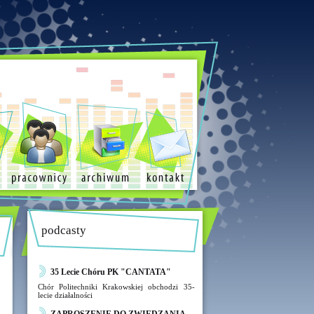
podcasty
35 Lecie Chóru PK "CANTATA"
Chór Politechniki Krakowskiej obchodzi 35-
lecie działalności