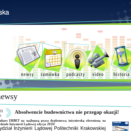
newsy
01
Absolwencie budownictwa nie przegap okazji!
6
nkurs ERBET na najlepszą pracę dyplomową inżynierską obronioną na
ziale Inżynierii Lądowej edycja 2026!
dział Inżynierii Lądowej Politechniki Krakowskiej