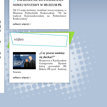
ZAPROSZENIE DO ZWIEDZANIA
NOWEJ WYSTAWY W MUZEUM PK
Od 15 maja możemy zwiedzać nową wystawę w
Muzeum Politechniki Krakowskiej- "50 lat
tradycji Kościuszkowskiej na Politechnice
Krakowskiej"
i
zobacz więcej »
j
w
video
ę
s
„Czy jeszcze umiemy
e
się słuchać?”
Rozmowa z Kardynałem
Grzegorzem Rysiem
którą prowadził JM
Rektor PK prof. Andrzej
Szarata
zobacz więcej »