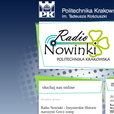
słuchaj nas online
28.
aktualnie gramy:
202
Ko
Radio Nowinki - Inzynierskie Historie
Wyd
Wy
starozytni Grecy wstep