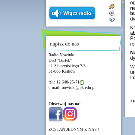
o
n
b
dy
Ko
a
Po
napisz do nas
re
N
Radio Nowinki
dy
DS3 "Bartek"
ul. Skarżyńskiego 7/6
W
31-866 Kraków
ur
In
tel.: 12 648-25-71
e-mail: nowinki@pk.edu.pl
« p
Obserwuj nas na:
ZOSTAŃ JEDNYM Z NAS !!