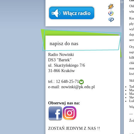
czł
Old
wła
Kon
pły
wyk
daj
ser
napisz do nas
Ory
naj
Radio Nowinki
ki
DS3 "Bartek"
chł
ul. Skarżyńskiego 7/6
mam
31-866 Kraków
kwi
Skł
tel.: 12 648-25-71
e-mail: nowinki@pk.edu.pl
Tad
Mac
Mar
Sła
Łuk
Obserwuj nas na:
Wię
---
Źró
ZOSTAŃ JEDNYM Z NAS !!