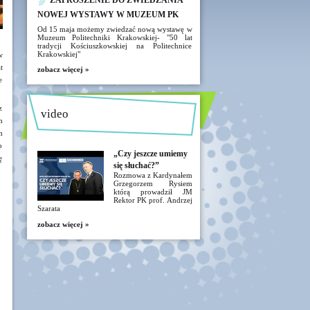
ZAPROSZENIE DO ZWIEDZANIA
NOWEJ WYSTAWY W MUZEUM PK
Od 15 maja możemy zwiedzać nową wystawę w
Muzeum Politechniki Krakowskiej- "50 lat
tradycji Kościuszkowskiej na Politechnice
Krakowskiej"
w
t
zobacz więcej »
e
z
video
m
m
o
„Czy jeszcze umiemy
ę
się słuchać?”
Rozmowa z Kardynałem
Grzegorzem Rysiem
którą prowadził JM
Rektor PK prof. Andrzej
Szarata
zobacz więcej »