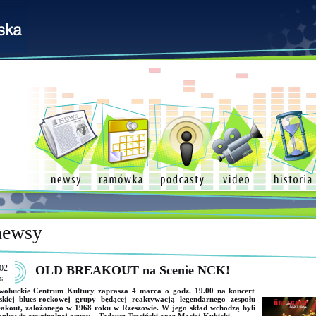
newsy
02
OLD BREAKOUT na Scenie NCK!
6
wohuckie Centrum Kultury zaprasza 4 marca o godz. 19.00 na koncert
skiej blues-rockowej grupy będącej reaktywacją legendarnego zespołu
akout, założonego w 1968 roku w Rzeszowie. W jego skład wchodzą byli