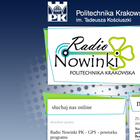
słuchaj nas online
25.
aktualnie gramy:
202
No
Radio Nowinki PK - GPS - powtorka
pol
Bre
programu