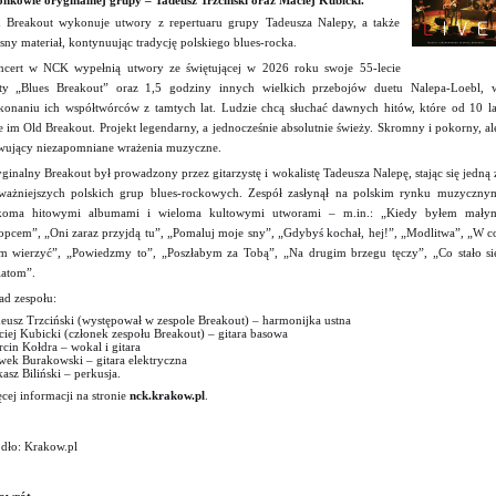
onkowie oryginalnej grupy – Tadeusz Trzciński oraz Maciej Kubicki.
 Breakout wykonuje utwory z repertuaru grupy Tadeusza Nalepy, a także
sny materiał, kontynuując tradycję polskiego blues-rocka.
cert w NCK wypełnią utwory ze świętującej w 2026 roku swoje 55-lecie
ty „Blues Breakout” oraz 1,5 godziny innych wielkich przebojów duetu Nalepa-Loebl, 
onaniu ich współtwórców z tamtych lat. Ludzie chcą słuchać dawnych hitów, które od 10 la
e im Old Breakout. Projekt legendarny, a jednocześnie absolutnie świeży. Skromny i pokorny, al
wujący niezapomniane wrażenia muzyczne.
ginalny Breakout był prowadzony przez gitarzystę i wokalistę Tadeusza Nalepę, stając się jedną 
ważniejszych polskich grup blues-rockowych. Zespół zasłynął na polskim rynku muzyczny
lkoma hitowymi albumami i wieloma kultowymi utworami – m.in.: „Kiedy byłem mały
opcem”, „Oni zaraz przyjdą tu”, „Pomaluj moje sny”, „Gdybyś kochał, hej!”, „Modlitwa”, „W c
 wierzyć”, „Powiedzmy to”, „Poszłabym za Tobą”, „Na drugim brzegu tęczy”, „Co stało si
atom”.
ad zespołu:
eusz Trzciński (występował w zespole Breakout) – harmonijka ustna
iej Kubicki (członek zespołu Breakout) – gitara basowa
cin Kołdra – wokal i gitara
wek Burakowski – gitara elektryczna
asz Biliński – perkusja.
cej informacji na stronie
nck.krakow.pl
.
dło: Krakow.pl