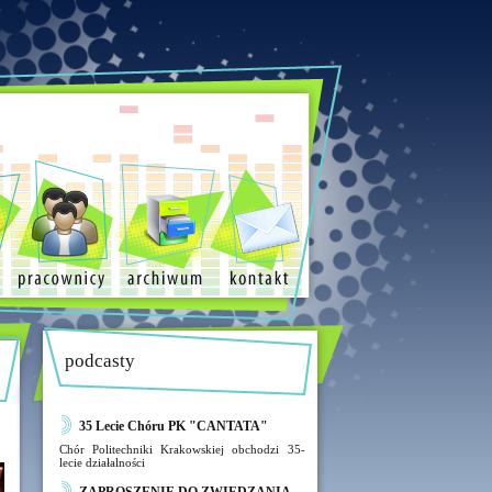
podcasty
35 Lecie Chóru PK "CANTATA"
Chór Politechniki Krakowskiej obchodzi 35-
lecie działalności