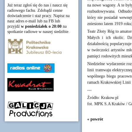
na nowe wagony. A te były
Już teraz zgłoś się do nas i naucz się
radiowego fachu. Zdobądź cenne
rozbudowywana. Odbudo
doświadczenie i staż pracy. Napisz na
który nie posiadał wewnęt
nasz adres e-mail lub na FB lub
zniesiono latem 1919 roku
przyjdź
w poniedziałek o 20:00
na
Teatr Złoty Róg to amator
spotkanie radiowe w naszej siedzibie.
Małych i ich okolic. Dz
działalnością popularyzuj
w twórczości artystów mło
pamięci rodowitych miesz
Niedzielne wydarzenie roz
linii tramwaju elektryczn
wspólnego biegu pracown
ramach Krakowskiej Linii
---
Źródło: Krakow.pl
fot. MPK S.A Kraków / G
« powrót