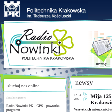
newsy
słuchaj nas online
12.03
Mija 125
aktualnie gramy:
2026
Krakowi
Radio Nowinki PK - GPS - powtorka
Wszystkich mieszkańcó
programu