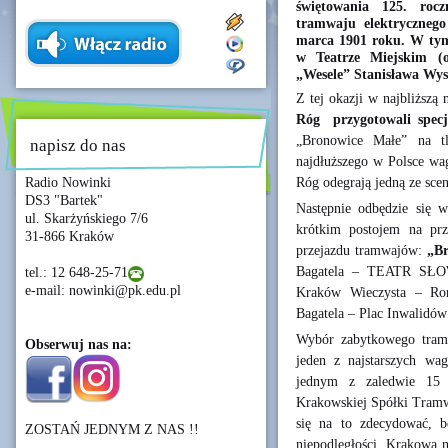
świętowania 125. rocz
tramwaju elektryczneg
marca 1901 roku. W tym
w Teatrze Miejskim (o
„Wesele” Stanisława Wys
Z tej okazji w najbliższą 
Róg przygotowali specj
„Bronowice Małe” na t
napisz do nas
najdłuższego w Polsce wa
Róg odegrają jedną ze sce
Radio Nowinki
DS3 "Bartek"
Następnie odbędzie się 
ul. Skarżyńskiego 7/6
krótkim postojem na prz
31-866 Kraków
przejazdu tramwajów:
„Br
Bagatela – TEATR SŁ
tel.: 12 648-25-71
e-mail: nowinki@pk.edu.pl
Kraków Wieczysta – Ro
Bagatela – Plac Inwalidó
Wybór zabytkowego tramw
Obserwuj nas na:
jeden z najstarszych w
jednym z zaledwie 15 
Krakowskiej Spółki Tramw
się na to zdecydować, 
ZOSTAŃ JEDNYM Z NAS !!
niepodległości, Krakowa n