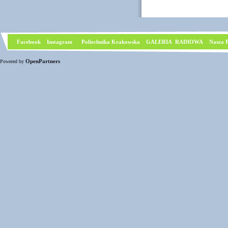
Facebook
I
nstagram
Poliechnika Krakowska
GALERIA RADIOWA
Nasza P
OpenPartners
Powered by