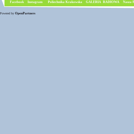
Facebook
I
nstagram
Poliechnika Krakowska
GALERIA RADIOWA
Nasza P
OpenPartners
Powered by