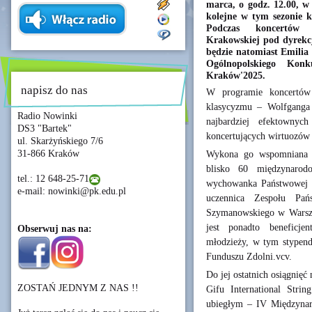
marca, o godz. 12.00, w
kolejne w tym sezonie 
Podczas koncertów 
Krakowskiej pod dyrekcj
będzie natomiast Emilia 
Ogólnopolskiego Kon
Kraków'2025.
napisz do nas
W programie koncertów 
klasycyzmu – Wolfganga
Radio Nowinki
najbardziej efektownyc
DS3 "Bartek"
koncertujących wirtuozów
ul. Skarżyńskiego 7/6
31-866 Kraków
Wykona go wspomniana ju
blisko 60 międzynarod
tel.: 12 648-25-71
wychowanka Państwowej S
e-mail: nowinki@pk.edu.pl
uczennica Zespołu Pa
Szymanowskiego w Warsza
jest ponadto beneficjen
Obserwuj nas na:
młodzieży, w tym stypend
Funduszu Zdolni.vcv.
Do jej ostatnich osiągnięć
ZOSTAŃ JEDNYM Z NAS !!
Gifu International Str
ubiegłym – IV Międzyna