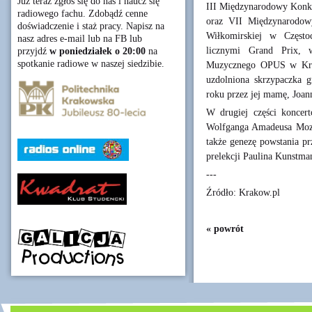
Już teraz zgłoś się do nas i naucz się
III Międzynarodowy Konk
radiowego fachu. Zdobądź cenne
oraz VII Międzynarodow
doświadczenie i staż pracy. Napisz na
Wiłkomirskiej w Częstoc
nasz adres e-mail lub na FB lub
licznymi Grand Prix,
przyjdź
w poniedziałek o 20:00
na
spotkanie radiowe w naszej siedzibie.
Muzycznego OPUS w Krako
uzdolniona skrzypaczka 
roku przez jej mamę, Joan
W drugiej części konce
Wolfganga Amadeusa Mozar
także genezę powstania pr
prelekcji Paulina Kunstma
---
Źródło: Krakow.pl
« powrót