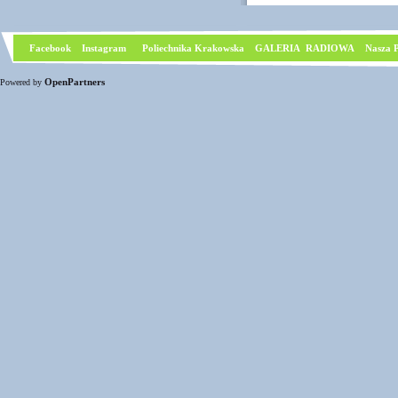
Facebook
I
nstagram
Poliechnika Krakowska
GALERIA RADIOWA
Nasza P
OpenPartners
Powered by