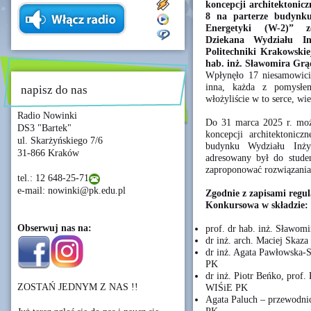
koncepcji architektonicz
8 na parterze budynku
Energetyki (W-2)” 
Dziekana Wydziału In
Politechniki Krakowskie
hab. inż. Sławomira Grąd
Wpłynęło 17 niesamowici
inna, każda z pomysłem
napisz do nas
włożyliście w to serce, wi
Radio Nowinki
Do 31 marca 2025 r. moż
DS3 "Bartek"
koncepcji architektonicz
ul. Skarżyńskiego 7/6
budynku Wydziału Inży
31-866 Kraków
adresowany był do stude
zaproponować rozwiązania 
tel.: 12 648-25-71
e-mail: nowinki@pk.edu.pl
Zgodnie z zapisami reg
Konkursowa w składzie:
Obserwuj nas na:
prof. dr hab. inż. Sławo
dr inż. arch. Maciej Skaz
dr inż. Agata Pawłowska-S
PK
dr inż. Piotr Beńko, prof. 
ZOSTAŃ JEDNYM Z NAS !!
WIŚiE PK
Agata Paluch – przewodn