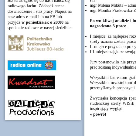
PK
Już teraz zgłoś się do nas i naucz się
mgr Milena Mikuta – admi
radiowego fachu. Zdobądź cenne
mgr Monika Piaskowska-Za
doświadczenie i staż pracy. Napisz na
nasz adres e-mail lub na FB lub
Po wnikliwej analizie i 
przyjdź
w poniedziałek o 20:00
na
nagrodzono 3 prace.
spotkanie radiowe w naszej siedzibie.
I miejsce: za najlepsze ro
strefy uznana została pra
II miejsce przyznano prac
III miejsce zajęła ze swoj
Jury postanowiło nie prz
prac zostaną indywidualn
Wszystkim laureatom gra
Wszystkim uczestnikom d
przemyślanych propozycji 
Zwycięska koncepcja (pat
studenckiej strefy WIŚiE
inspirujący wygląd.
« powrót