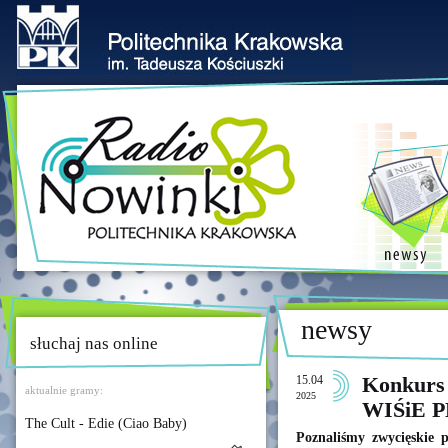
newsy
słuchaj nas online
15.04
Konkur
aktualnie gramy:
2025
WIŚiE PK
The Cult - Edie (Ciao Baby)
Poznaliśmy zwycięskie 