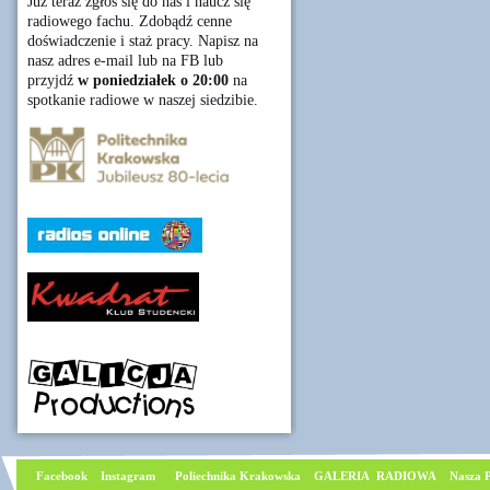
Już teraz zgłoś się do nas i naucz się
radiowego fachu. Zdobądź cenne
doświadczenie i staż pracy. Napisz na
nasz adres e-mail lub na FB lub
przyjdź
w poniedziałek o 20:00
na
spotkanie radiowe w naszej siedzibie.
Facebook
I
nstagram
Poliechnika Krakowska
GALERIA RADIOWA
Nasza P