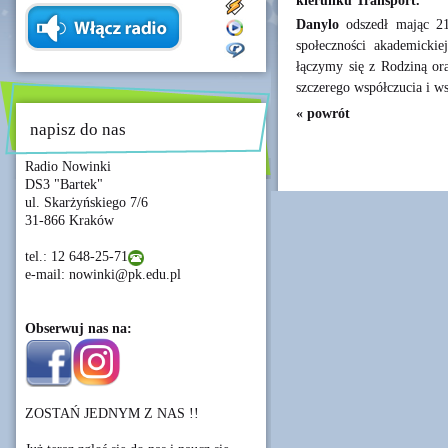
kierunku Transport.
Danylo
odszedł mając 21 
społeczności akademicki
łączymy się z Rodziną or
szczerego współczucia i ws
« powrót
napisz do nas
Radio Nowinki
DS3 "Bartek"
ul. Skarżyńskiego 7/6
31-866 Kraków
tel.: 12 648-25-71
e-mail: nowinki@pk.edu.pl
Obserwuj nas na:
ZOSTAŃ JEDNYM Z NAS !!