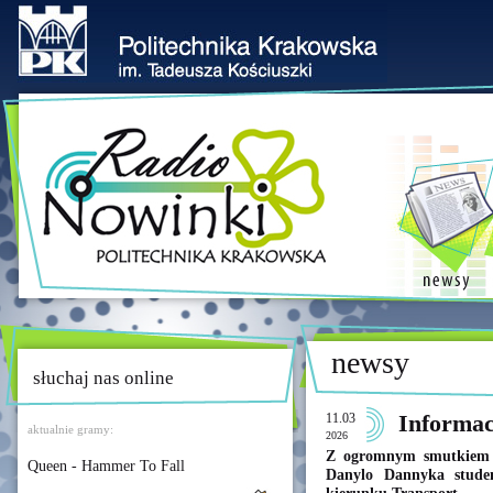
newsy
słuchaj nas online
11.03
Informac
aktualnie gramy:
2026
Z ogromnym smutkiem 
Queen - Hammer To Fall
Danylo Dannyka studen