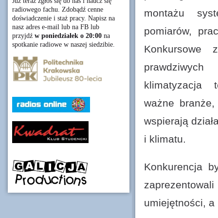
Już teraz zgłoś się do nas i naucz się
radiowego fachu. Zdobądź cenne
montażu syst
doświadczenie i staż pracy. Napisz na
nasz adres e-mail lub na FB lub
pomiarów, pra
przyjdź
w poniedziałek o 20:00
na
spotkanie radiowe w naszej siedzibie.
Konkursowe z
prawdziwych
klimatyzacja 
ważne branże, 
wspierają dział
i klimatu.
Konkurencja b
zaprezentowa
umiejętności, a