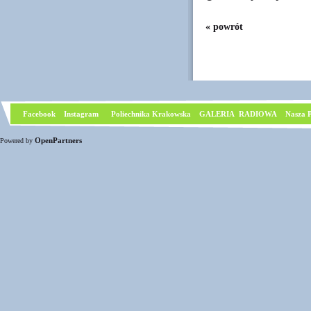
« powrót
Facebook
I
nstagram
Poliechnika Krakowska
GALERIA RADIOWA
Nasza P
OpenPartners
Powered by