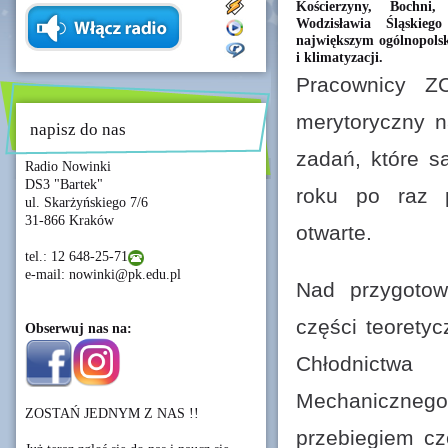
Kościerzyny, Bochni,
Wodzisławia Śląskieg
największym ogólnopols
i klimatyzacji.
Pracownicy Z
merytoryczny 
napisz do nas
zadań, które s
Radio Nowinki
DS3 "Bartek"
roku po raz p
ul. Skarżyńskiego 7/6
31-866 Kraków
otwarte.
tel.: 12 648-25-71
e-mail: nowinki@pk.edu.pl
Nad przygoto
części teorety
Obserwuj nas na:
Chłodnictwa
Mechanicznego 
ZOSTAŃ JEDNYM Z NAS !!
przebiegiem cz