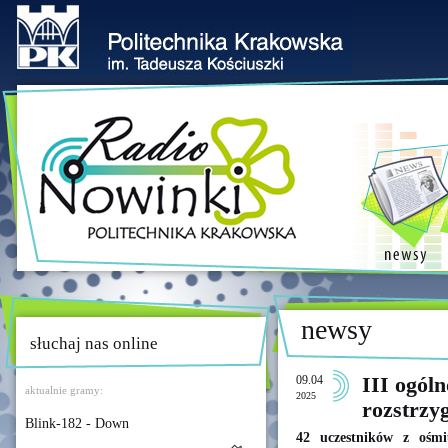
newsy
słuchaj nas online
09.04
III ogól
aktualnie gramy:
2025
rozstrzy
Blink-182 - Down
42 uczestników z ośmi