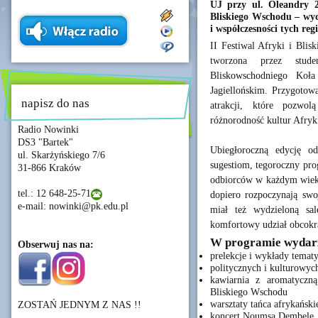
UJ przy ul. Oleandry 2
Bliskiego Wschodu – wyda
i współczesności tych re
II Festiwal Afryki i Bli
tworzona przez stude
Bliskowschodniego Koła
Jagiellońskim. Przygotowa
napisz do nas
atrakcji, które pozwol
różnorodność kultur Afryk
Radio Nowinki
DS3 "Bartek"
Ubiegłoroczną edycję o
ul. Skarżyńskiego 7/6
sugestiom, tegoroczny pro
31-866 Kraków
odbiorców w każdym wieku 
tel.: 12 648-25-71
dopiero rozpoczynają swoj
e-mail: nowinki@pk.edu.pl
miał też wydzieloną sal
komfortowy udział obcok
W programie wydarze
Obserwuj nas na:
prelekcje i wykłady temat
politycznych i kulturowyc
kawiarnia z aromatyczn
Bliskiego Wschodu
warsztaty tańca afrykański
ZOSTAŃ JEDNYM Z NAS !!
koncert Noumsa Dembele, 