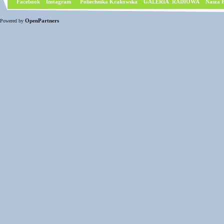
Facebook
I
nstagram
Poliechnika Krakowska
GALERIA RADIOWA
Nasza P
OpenPartners
Powered by