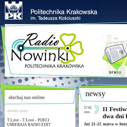
newsy
słuchaj nas online
27.02
II Festi
aktualnie gramy:
2026
dwa dni k
T.Love - T.Love - POECI
Już 21–22 marca w Insty
UMIERAJA RADIO EDIT