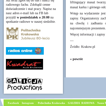
Już teraz zgłoś się do nas i naucz się
liftingujący masaż twarzy
radiowego fachu. Zdobądź cenne
masaż karku i górnego odci
doświadczenie i staż pracy. Napisz na
nasz adres e-mail lub na FB lub
Wstęp na wydarzenie jest
przyjdź
w poniedziałek o 20:00
na
zapisy. Organizatorzy zach
spotkanie radiowe w naszej siedzibie.
na chwilę i zadbania 
najcenniejszym prezentem.
Więcej informacji i zapisy
---
Źródło: Krakow.pl
« powrót
Facebook
I
nstagram
Poliechnika Krakowska
GALERIA RADIOWA
Nasza P