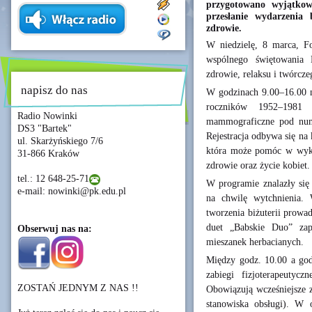
przygotowano wyjątkow
przesłanie wydarzenia 
zdrowie.
W niedzielę, 8 marca, Fo
wspólnego świętowania 
zdrowie, relaksu i twórcze
napisz do nas
W godzinach 9.00–16.00 n
roczników 1952–1981 
Radio Nowinki
mammograficzne pod num
DS3 "Bartek"
Rejestracja odbywa się na
ul. Skarżyńskiego 7/6
która może pomóc w wykr
31-866 Kraków
zdrowie oraz życie kobiet.
tel.: 12 648-25-71
W programie znalazły się 
e-mail: nowinki@pk.edu.pl
na chwilę wytchnienia. 
tworzenia biżuterii prowa
duet „Babskie Duo” zap
Obserwuj nas na:
mieszanek herbacianych.
Między godz. 10.00 a god
zabiegi fizjoterapeutycz
ZOSTAŃ JEDNYM Z NAS !!
Obowiązują wcześniejsze z
stanowiska obsługi). W o