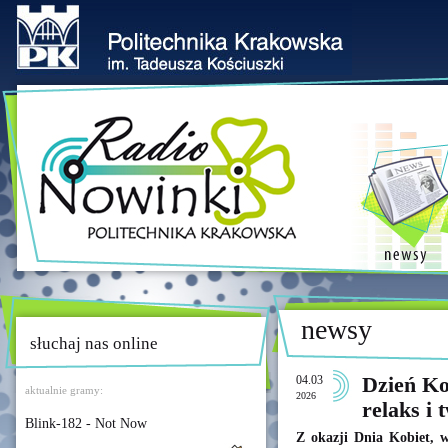
newsy
słuchaj nas online
04.03
Dzień Ko
aktualnie gramy:
2026
relaks i 
Blink-182 - Not Now
Z okazji Dnia Kobiet, w