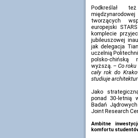
Podkreślał t
międzynarodowej
tworzących wsp
europejski STARS
komplecie przyje
jubileuszowej ina
jak delegacja Tian
uczelnią Politech
polsko-chińską
wyższą.
– Co roku
cały rok do Krako
studiuje architektu
Jako strategiczn
ponad 30-letnią 
Badań Jądrowych
Joint Research Cen
Ambitne inwestyc
komfortu studentó