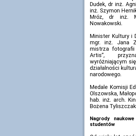
Dudek, dr inż. Agn
inż. Szymon Hernik
Mróz, dr inż. M
Nowakowski.
Minister Kultury 
mgr. inż. Jana Z
mistrza fotografi
Artis”, przy
wyróżniającym się
działalności kultur
narodowego.
Medale Komisji Ed
Olszowska, Małopo
hab. inż. arch. Ki
Bożena Tyliszczak,
Nagrody naukowe 
studentów