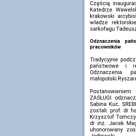
Częścią inaugura
Katedrze Wawelski
krakowski arcybi
władze rektorski
sarkofagu Tadeusz
Odznaczenia pań
pracowników
Tradycyjnie podc
państwowe i r
Odznaczenia p
małopolski Ryszar
Postanowienie
ZASŁUGI odznaczo
Sabina Kuc. SRE
zostali: prof. dr 
Krzysztof Tomczyk,
dr inż. Jacek M
uhonorowany zos
Jodłowski.