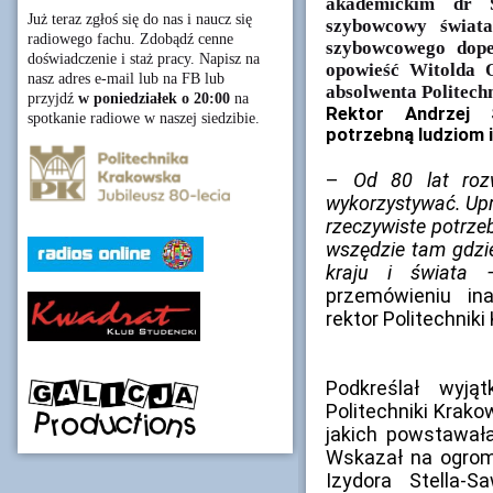
akademickim dr S
Już teraz zgłoś się do nas i naucz się
szybowcowy świata
radiowego fachu. Zdobądź cenne
szybowcowego dopeł
doświadczenie i staż pracy. Napisz na
opowieść Witolda O
nasz adres e-mail lub na FB lub
absolwenta Politechn
przyjdź
w poniedziałek o 20:00
na
Rektor Andrzej S
spotkanie radiowe w naszej siedzibie.
potrzebną ludziom 
–
Od 80 lat roz
wykorzystywać. Upr
rzeczywiste potrze
wszędzie tam gdzie
kraju i świata 
przemówieniu ina
rektor Politechniki
Podkreślał wyją
Politechniki Krako
jakich powstawała
Wskazał na ogrom
Izydora Stella-S