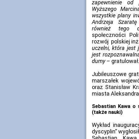
zapewnienie od 
Wyższego Marcina
wszystkie plany in
Andrzeja Szaratę
również tego do
społeczności Pol
rozwój polskiej inż
uczelni, która jes
jest rozpoznawaln
dumy –
gratulował
Jubileuszowe gratu
marszałek wojew
oraz Stanisław K
miasta Aleksandra
Sebastian Kawa o s
(także nauki)
Wykład inaugurac
dyscyplin” wygłosi
Sebastian Kawa,