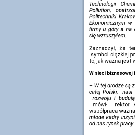
Technologii Chem
Pollution, opatr
Politechniki Krak
Ekonomicznym w K
firmy u góry a na 
się wzruszyłem.
Zaznaczył, że t
symbol ciężkiej 
to, jak ważna jest
W sieci biznesowej
– W tej drodze są z
całej Polski, nas
rozwoju i budując
mówił rektor An
współpraca ważna 
młode kadry inżyni
od nas rynek pracy