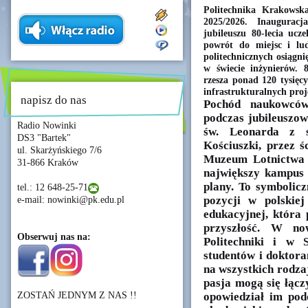
Politechnika Krakowsk
2025/2026. Inaugura
jubileuszu 80-lecia ucze
powrót do miejsc i lud
politechnicznych osiągni
w świecie inżynierów. 
rzesza ponad 120 tysięcy
infrastrukturalnych proj
napisz do nas
Pochód naukowców 
podczas jubileuszo
Radio Nowinki
św. Leonarda z s
DS3 "Bartek"
Kościuszki, przez 
ul. Skarżyńskiego 7/6
Muzeum Lotnictwa P
31-866 Kraków
największy kampus 
plany. To symbolicz
tel.: 12 648-25-71
pozycji w polskiej
e-mail: nowinki@pk.edu.pl
edukacyjnej, która
przyszłość. W n
Obserwuj nas na:
Politechniki i w 
studentów i doktora
na wszystkich rodzaj
pasja mogą się łącz
ZOSTAŃ JEDNYM Z NAS !!
opowiedział im po