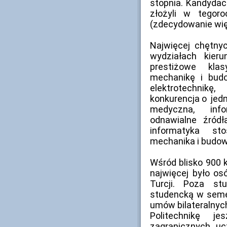
stopnia. Kandydaci
złożyli w tegoro
(zdecydowanie więc
Najwięcej chętny
wydziałach kieru
prestiżowe klas
mechanikę i bud
elektrotechnikę,
konkurencja o jedn
medyczna, infor
odnawialne źródła
informatyka st
mechanika i budo
Wśród blisko 900 
najwięcej było osób
Turcji. Poza st
studencką w sem
umów bilateralnyc
Politechnikę 
zagranicznych ucz