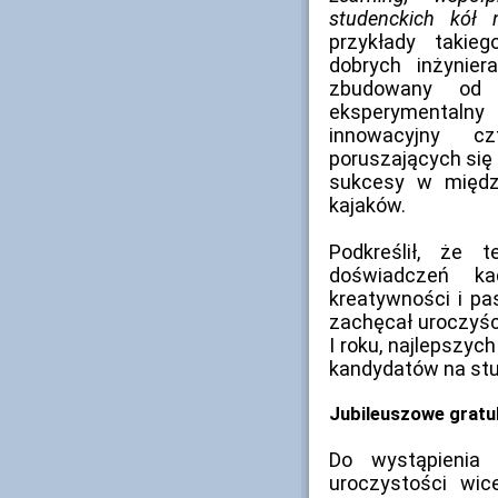
studenckich kół 
przykłady takieg
dobrych inżynier
zbudowany od
eksperymental
innowacyjny cz
poruszających się
sukcesy w międ
kajaków.
Podkreślił, że
doświadczeń kad
kreatywności i pas
zachęcał uroczyś
I roku, najlepszy
kandydatów na st
Jubileuszowe gratu
Do wystąpienia 
uroczystości wi