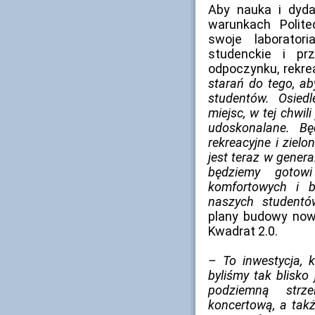
Aby nauka i dyda
warunkach Polit
swoje laborator
studenckie i p
odpoczynku, rekrea
starań do tego, a
studentów. Osiedl
miejsc, w tej chwi
udoskonalane. Bę
rekreacyjne i ziel
jest teraz w gener
będziemy gotow
komfortowych i b
naszych studentó
plany budowy now
Kwadrat 2.0.
–
To inwestycja, 
byliśmy tak blisko 
podziemną strz
koncertową, a takż