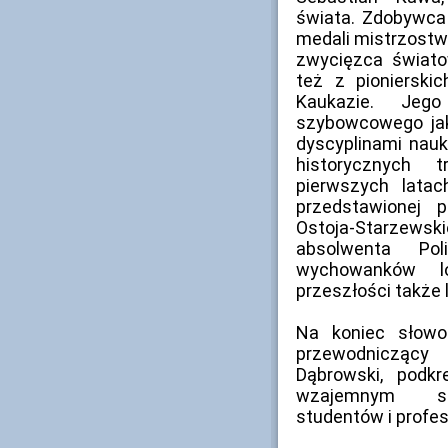
świata. Zdobywca 
medali mistrzostwa
zwycięzca świato
też z pioniersk
Kaukazie. Jeg
szybowcowego jak
dyscyplinami nau
historycznych t
pierwszych latac
przedstawionej p
Ostoja-Starze
absolwenta Pol
wychowanków l
przeszłości także 
Na koniec słowo
przewodniczący
Dąbrowski, podk
wzajemnym szac
studentów i profe