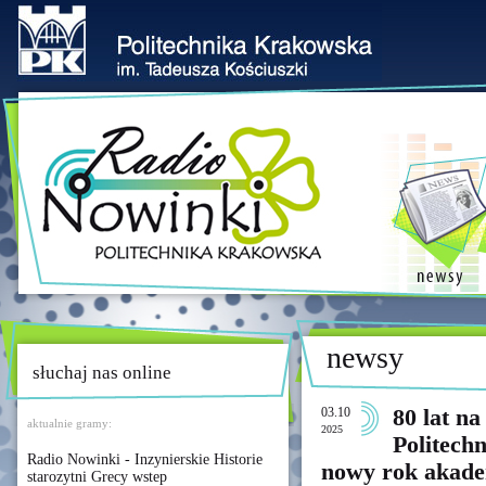
newsy
słuchaj nas online
03.10
80 lat na
aktualnie gramy:
2025
Politech
Radio Nowinki - Inzynierskie Historie
nowy rok akade
starozytni Grecy wstep