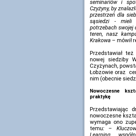
seminariów i spo
Czyżyny, by znalazł
przestrzeń dla sie
sąsiedzi - miel
potrzebach swojej d
teren, nasz kamp
Krakowa
– mówił re
Przedstawiał też
nowej siedziby W
Czyżynach, powst
Łobzowie oraz ce
nim (obecnie siedz
Nowoczesne kszta
praktykę
Przedstawiając dr
nowoczesne kształ
wymaga ono zupeł
temu
: – Kluczow
Learning, wspó