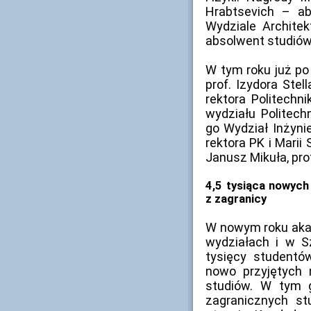
Hrabtsevich – ab
Wydziale Architek
absolwent studiów 
W tym roku już po
prof. Izydora Stel
rektora Politechni
wydziału Politech
go Wydział Inżynie
rektora PK i Marii 
Janusz Mikuła, prof
4,5 tysiąca nowych
z zagranicy
W nowym roku aka
wydziałach i w Sz
tysięcy studentó
nowo przyjętych 
studiów. W tym 
zagranicznych st