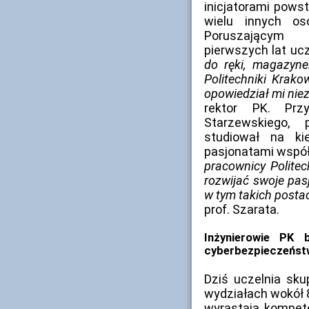
inicjatorami powst
wielu innych o
Poruszającym
pierwszych lat ucz
do ręki, magazyne
Politechniki Krako
opowiedział mi niez
rektor PK. Prz
Starzewskiego,
studiował na ki
pasjonatami współ
pracownicy Politec
rozwijać swoje pas
w tym takich postac
prof. Szarata.
Inżynierowie PK
cyberbezpieczeństw
Dziś uczelnia sk
wydziałach wokół 8
wyrastają kompet