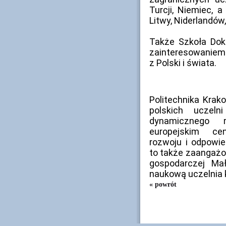
Turcji, Niemiec, a 
Litwy, Niderlandów,
Także Szkoła Dok
zainteresowaniem
z Polski i świata.
Politechnika Krak
polskich uczel
dynamicznego 
europejskim ce
rozwoju i odpowied
to także zaangażo
gospodarczej Mało
naukową uczelnia 
« powrót