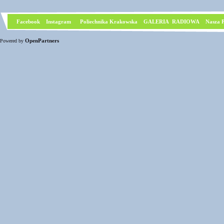
Facebook
I
nstagram
Poliechnika Krakowska
GALERIA RADIOWA
Nasza P
OpenPartners
Powered by