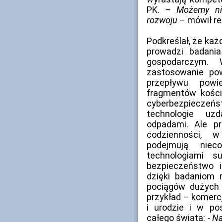
PK.
– Możemy nim
rozwoju
– mówił re
Podkreślał, że każ
prowadzi badani
gospodarczym. 
zastosowanie po
przepływu pow
fragmentów kości
cyberbezpieczeń
technologie uz
odpadami. Ale pr
codzienności, w
podejmują niec
technologiami 
bezpieczeństwo 
dzięki badaniom 
pociągów dużych 
przykład
–
komercj
i urodzie i w p
całego świata:
- N