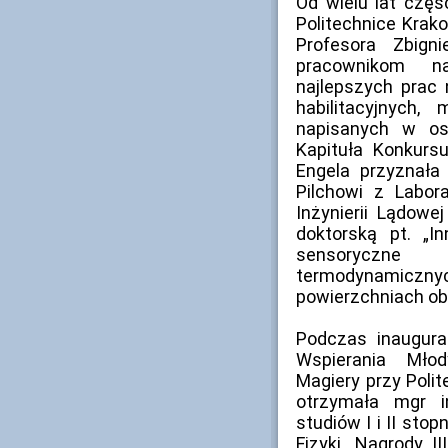
Od wielu lat częś
Politechnice Krak
Profesora Zbign
pracownikom n
najlepszych prac 
habilitacyjnych,
napisanych w os
Kapituła Konkurs
Engela przyznała 
Pilchowi z Labora
Inżynierii Lądowe
doktorską pt. „I
sensoryczn
termodynamic
powierzchniach ob
Podczas inaugura
Wspierania Mło
Magiery przy Polit
otrzymała mgr i
studiów I i II stop
Fizyki. Nagrody II