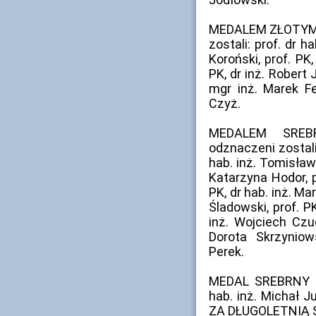
MEDALEM ZŁOTYM 
zostali: prof. dr h
Koroński, prof. PK,
PK, dr inż. Robert 
mgr inż. Marek Fe
Czyż.
MEDALEM SREB
odznaczeni zostali:
hab. inż. Tomisław 
Katarzyna Hodor, pr
PK, dr hab. inż. Ma
Śladowski, prof. PK
inż. Wojciech Czu
Dorota Skrzyniow
Perek.
MEDAL SREBRNY Z
hab. inż. Michał 
ZA DŁUGOLETNIĄ SŁU