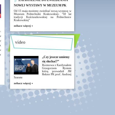
ZAPROSZENIE DO ZWIEDZANIA
NOWEJ WYSTAWY W MUZEUM PK
Od 15 maja możemy zwiedzać nową wystawę w
Muzeum Politechniki Krakowskiej- "50 lat
tradycji Kościuszkowskiej na Politechnice
Krakowskiej"
zobacz więcej »
y
e
w
video
a
w
a
„Czy jeszcze umiemy
się słuchać?”
Rozmowa z Kardynałem
Grzegorzem Rysiem
którą prowadził JM
Rektor PK prof. Andrzej
Szarata
zobacz więcej »