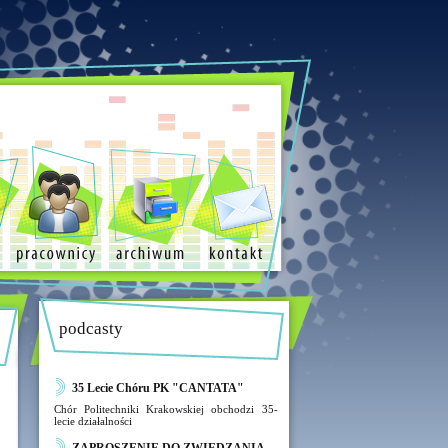
podcasty
35 Lecie Chóru PK "CANTATA"
Chór Politechniki Krakowskiej obchodzi 35-
lecie działalności