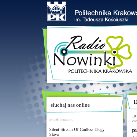
słuchaj nas online
19.
aktualnie gramy:
202
pr
Silent Stream Of Godless Elegy -
Slava