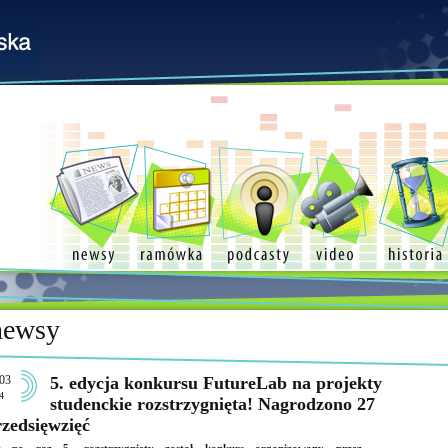
newsy
03
5. edycja konkursu FutureLab na projekty
4
studenckie rozstrzygnięta! Nagrodzono 27
zedsięwzięć