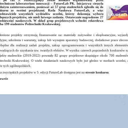
ż po raz 5. rozstrzygnięty został konkurs organizowany przez
itechniczne laboratorium innowacji – FutureLab PK. Inicjatywa cieszyła
 dużym zainteresowaniem, ponieważ aż 57 grup studenckich zgłosiło się do
nkursu ze swoimi projektami. Rada Naukowa FutureLab, a więc
zedstawiciele wszystkich wydziałów uczelni, którzy dokonują wyboru
lepszych projektów, nie mieli łatwego zadania. Ostatecznie nagrodzono 27
zedsięwzięć naukowych. W skład grup projektowych wchodzi rekordowa
zba 199 studentów Politechniki Krakowskiej.
onione projekty otrzymują finansowanie na: materiały zużywalne i eksploatacyjne, wyjazd
dyjne, szkolenia i warsztaty, zakup lub wynajem aparatury badawczej, dodatkowe prace zlecon
zbędne dla realizacji zadań projektu, zakup oprogramowania i wszystkich innych elementó
wadzących do uzyskania tzw. twardych efektów. W wyniku czterech poprzednich konkursów n
jekty studenckie (2019-2022) powstały 82 grupy projektowe skupiające około 700 studentó
itechniki Krakowskiej. O wielu działaniach naukowych było już głośno w mediach uczelni, 
że tych ogólnopolskich.
ta zwycięskich projektów w 5. edycji FutureLab dostępna jest na
stronie konkursu
.
owrót