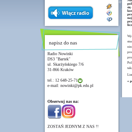
Ju
pol
się
ko
pr
naj
pr
lic
Wył
stu
napisz do nas
nie
pro
Radio Nowinki
pro
DS3 "Bartek"
Pol
ul. Skarżyńskiego 7/6
tak
31-866 Kraków
Lis
tel.: 12 648-25-71
« p
e-mail: nowinki@pk.edu.pl
Obserwuj nas na:
ZOSTAŃ JEDNYM Z NAS !!