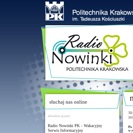
słuchaj nas online
10.
aktualnie gramy:
202
Radio Nowinki PK - Wakacyjny
Po 
Serwis Informacyjny
w r