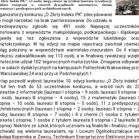
Złoty Indeks PK”. 53 osoby mogą cieszyć się tytułem laureata rywalizacji.
nkurs rozegrano w czterech dyscyplinach: matematyce, chemii,
ormatyce i predyspozycjach architektonicznych.
ganizatorzy konkursu „O Złoty Indeks PK” zdecydowanie
e mogli narzekać na brak zainteresowania. Do udziału w
zedsięwzięciu zgłosiło się 491 osób. Najwięcej uczestnikó
notowano z województw małopolskiego, podkarpackiego i śląskiego
jawiły się też zgłoszenia z województw lubelskiego ora
iętokrzyskiego. W tej edycji na mapie rejestracji zaistniał równie
bląg położony w województwie warmińsko-mazurskim. Do II etap
nkursu zakwalifikowało się 113 osób, a w finałowej rywalizacji wzięł
tatecznie udział 102 tegorocznych maturzystów. Zmagania odbywał
ę w salach dydaktycznych na kampusach Politechniki Krakowskiej prz
. Warszawskiej 24 oraz przy ul. Podchorążych 1.
 etap pozwolił wyłonić laureatów 10. edycji konkursu „O Złoty Indeks”
tuł ten trafi do 53 uczestników konkursu, a wśród nich do: 2
ureatów z informatyki (laureaci I stopnia – 9 osób; laureaci II stopnia 
 osób; laureaci III stopnia – 4 osoby), 15 z matematyki (laureaci I
opnia – 10 osób; laureaci III stopnia – 5 osób), 11 z predyspozycj
chitektonicznych (laureaci I stopnia – 2 osoby; laureaci II stopnia – 
oby; laureaci III stopnia – 7 osób) i 4 z chemii (1 osoba z tytułe
ureata I stopnia; 1 osoba z tytułem laureata II stopnia i 2 laureatki II
opnia). Niektóre ze szkół, których uczniami są finalistki i finaliści, mog
chwalić się wieloma laureatami, np. I Liceum Ogólnokształcące im
kołaja Kopernika w Żywcu, Technikum Energetyczno-Elektroniczne im