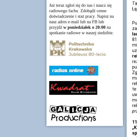
Ta
Już teraz zgłoś się do nas i naucz się
Łą
radiowego fachu. Zdobądź cenne
doświadczenie i staż pracy. Napisz na
nasz adres e-mail lub na FB lub
Pu
przyjdź
w poniedziałek o 20:00
na
za
spotkanie radiowe w naszej siedzibie.
la
81
mi
uz
re
re
p
Zg
ma
re
te
uw
mo
re
pr
11
„
sp