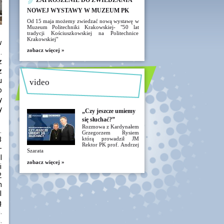
ZAPROSZENIE DO ZWIEDZANIA
NOWEJ WYSTAWY W MUZEUM PK
Od 15 maja możemy zwiedzać nową wystawę w
Muzeum Politechniki Krakowskiej- "50 lat
tradycji Kościuszkowskiej na Politechnice
Krakowskiej"
w
zobacz więcej »
.
z
ż
u
video
o
y
y
„Czy jeszcze umiemy
się słuchać?”
Rozmowa z Kardynałem
.
Grzegorzem Rysiem
3
którą prowadził JM
Rektor PK prof. Andrzej
–
Szarata
I
zobacz więcej »
i
2
m
I
ą
.
.