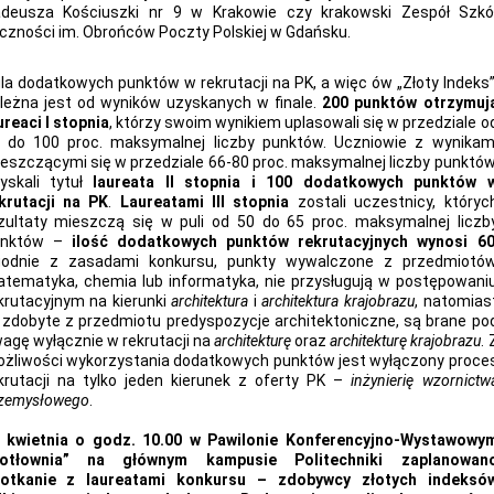
deusza Kościuszki nr 9 w Krakowie czy krakowski Zespół Szkó
czności im. Obrońców Poczty Polskiej w Gdańsku.
la dodatkowych punktów w rekrutacji na PK, a więc ów „Złoty Indeks”
leżna jest od wyników uzyskanych w finale.
200 punktów otrzymuj
ureaci I stopnia
, którzy swoim wynikiem uplasowali się w przedziale o
 do 100 proc. maksymalnej liczby punktów. Uczniowie z wynikam
eszczącymi się w przedziale 66-80 proc. maksymalnej liczby punktów
yskali tytuł
laureata II stopnia i 100 dodatkowych punktów 
krutacji na PK
.
Laureatami III stopnia
zostali uczestnicy, któryc
zultaty mieszczą się w puli od 50 do 65 proc. maksymalnej liczb
unktów –
ilość dodatkowych punktów rekrutacyjnych wynosi 6
odnie z zasadami konkursu, punkty wywalczone z przedmiotó
tematyka, chemia lub informatyka, nie przysługują w postępowani
krutacyjnym na kierunki
architektura
i
architektura krajobrazu
, natomias
 zdobyte z przedmiotu predyspozycje architektoniczne, są brane po
agę wyłącznie w rekrutacji na
architekturę
oraz
architekturę krajobrazu
. 
żliwości wykorzystania dodatkowych punktów jest wyłączony proce
krutacji na tylko jeden kierunek z oferty PK –
inżynierię wzornictw
zemysłowego
.
 kwietnia o godz. 10.00 w Pawilonie Konferencyjno-Wystawowy
Kotłownia” na głównym kampusie Politechniki zaplanowan
otkanie z laureatami konkursu – zdobywcy złotych indeksó