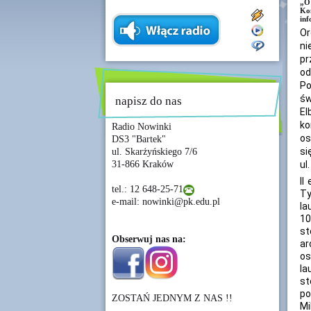
„O 
Ko
inf
Or
ni
pr
od
Po
św
napisz do nas
El
ko
Radio Nowinki
os
DS3 "Bartek"
si
ul. Skarżyńskiego 7/6
31-866 Kraków
ul
II
tel.: 12 648-25-71
Ty
e-mail: nowinki@pk.edu.pl
la
10
st
Obserwuj nas na:
ar
os
la
st
po
ZOSTAŃ JEDNYM Z NAS !!
Mi