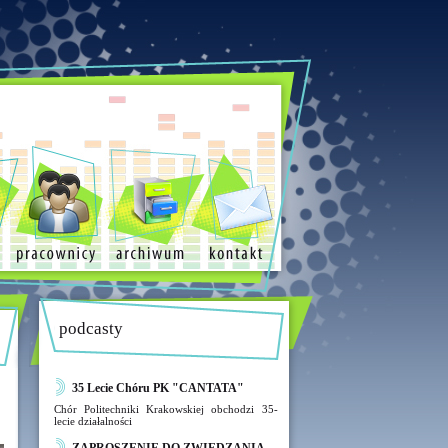
podcasty
35 Lecie Chóru PK "CANTATA"
Chór Politechniki Krakowskiej obchodzi 35-
lecie działalności