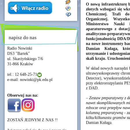
O nową infrastrukturę 
złotych wzbogaci się wkr
Chemicznej. Trafi d
Organicznej. Wszyst
Ministerstwo Nauki 
aparaturowego z dotacj
analityczno-prepa
napisz do nas
funkcjonalnością DDA/D
na nowe instrumenty bada
Radio Nowinki
Damian Kułaga, któr
utrzymanie i udostępnian
DS3 "Bartek"
skali kraju. Uruchomieni
ul. Skarżyńskiego 7/6
31-866 Kraków
W skład nowych narzędzi 
ultrawysokosprawny chrom
tel.: 12 648-25-71
Detector), wysokorozdzie
e-mail: nowinki@pk.edu.pl
przy elektrorozpylaniu PE
z DAD.
Obserwuj nas na:
– Zestaw preparatywny z de
nawet skomplikowanych mie
robocze oraz przepływ naw
kolumną preparatywną - za
kilku/kilkunastu gramów s
ZOSTAŃ JEDNYM Z NAS !!
Damian Kułaga.