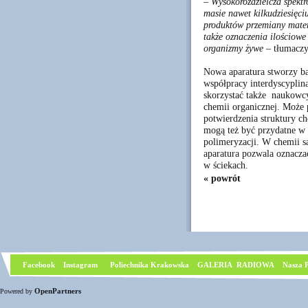
– Wysokorozdzielcza spektr
masie nawet kilkudziesięciu
produktów przemiany mater
także oznaczenia ilościow
organizmy żywe –
tłumaczy
Nowa aparatura stworzy b
współpracy interdyscyplina
skorzystać także naukowc
chemii organicznej. Może 
potwierdzenia struktury c
mogą też być przydatne w
polimeryzacji. W chemii s
aparatura pozwala oznacza
w ściekach.
« powrót
Facebook
I
nstagram
Poliechnika Krakowska
GALERIA RADIOWA
Nasza P
OpenPartners
Powered by