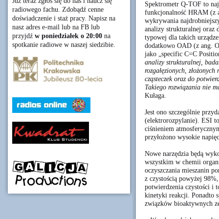
Już teraz zgłoś się do nas i naucz się
Spektrometr Q-TOF to najn
radiowego fachu. Zdobądź cenne
funkcjonalność HRAM (z a
doświadczenie i staż pracy. Napisz na
wykrywania najdrobniejszy
nasz adres e-mail lub na FB lub
analizy strukturalnej ora
przyjdź
w poniedziałek o 20:00
na
typowej dla takich urządz
spotkanie radiowe w naszej siedzibie.
dodatkowo OAD (z ang. Oxy
jako „specific C=C Positi
analizy strukturalnej, bada
rozgałęzionych, złożonych 
cząsteczek oraz do potwier
Takiego rozwiązania nie ma
Kułaga.
Jest ono szczególnie przy
(elektrorozpylanie). ESI t
ciśnieniem atmosferycznym 
przyłożono wysokie napięc
Nowe narzędzia będą wyko
wszystkim w chemii organi
oczyszczania mieszanin po
z czystością powyżej 98%,
potwierdzenia czystości i
kinetyki reakcji. Ponadto
związków bioaktywnych ze 