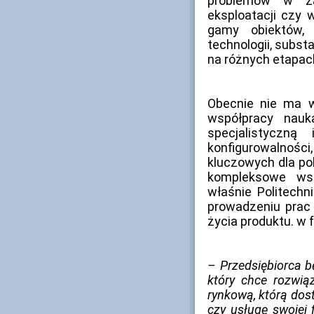
problemów w zak
eksploatacji czy 
gamy obiektów, 
technologii, subst
na różnych etapach
Obecnie nie ma 
współpracy nauk
specjalistyczną
konfigurowalnośc
kluczowych dla po
kompleksowe wsp
właśnie Politechn
prowadzeniu prac
życia produktu. w 
– Przedsiębiorca b
który chce rozwią
rynkową, którą dost
czy usługę swojej 