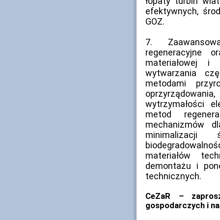
łopaty turbin wia
efektywnych, śro
GOZ.
7. Zaawansowa
regeneracyjne o
materiałowej i
wytwarzania cz
metodami przyr
oprzyrządowan
wytrzymałości e
metod regenera
mechanizmów dla
minimalizacji
biodegradowaln
materiałów tech
demontażu i pon
technicznych.
CeZaR
–
zaprosz
gospodarczych i n