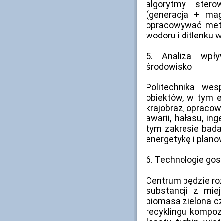
algorytmy stero
(generacja + ma
opracowywać meto
wodoru i ditlenku 
5. Analiza wpły
środowisko
Politechnika we
obiektów, w tym e
krajobraz, opracow
awarii, hałasu, in
tym zakresie bada
energetykę i plano
6. Technologie go
Centrum będzie r
substancji z miej
biomasa zielona c
recyklingu kompoz