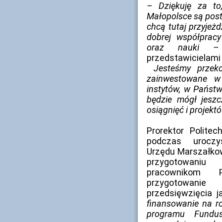
– Dziękuję za to
Małopolsce są postr
chcą tutaj przyjeż
dobrej współprac
oraz nauki
przedstawicielam
Jesteśmy przeko
zainwestowane w 
instytów, w Państ
będzie mógł jeszc
osiągnięć i projekt
Prorektor Polite
podczas uroczy
Urzędu Marszałkow
przygotowani
pracownikom P
przygotowanie
przedsięwzięcia 
finansowanie na ro
programu Fundus