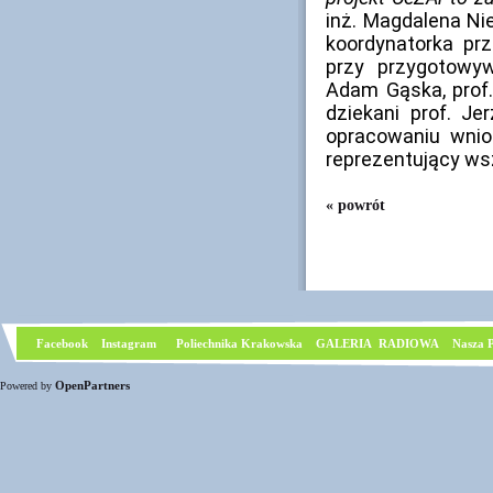
inż. Magdalena N
koordynatorka pr
przy przygotowyw
Adam Gąska, prof.
dziekani prof. Je
opracowaniu wnio
reprezentujący wsz
« powrót
Facebook
I
nstagram
Poliechnika Krakowska
GALERIA RADIOWA
Nasza P
OpenPartners
Powered by