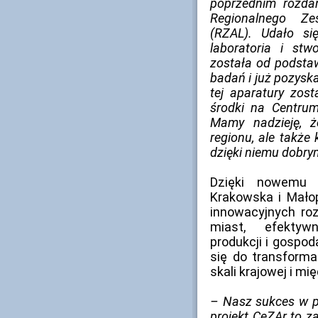
poprzednim rozdan
Regionalnego Ze
(RZAL). Udało s
laboratoria i stw
została od podst
badań i już pozyska
tej aparatury zos
środki na Centr
Mamy nadzieję, ż
regionu, ale także
dzięki niemu dobry
Dzięki nowemu 
Krakowska i Małop
innowacyjnych ro
miast, efektyw
produkcji i gospod
się do transforma
skali krajowej i m
– Nasz sukces w p
projekt CeZAr to z