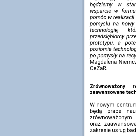
będziemy w sta
wsparcie w formul
pomóc w realizacji
pomysłu na nowy 
technologię, k
przedsiębiorcy prz
prototypu, a po
poziomie technolog
po pomysły na recy
Magdalena Niemcz
CeZaR.
Zrównoważony ro
zaawansowane techn
W nowym centrum
będą prace nau
zrównoważonym ro
oraz zaawansowan
zakresie usług ba