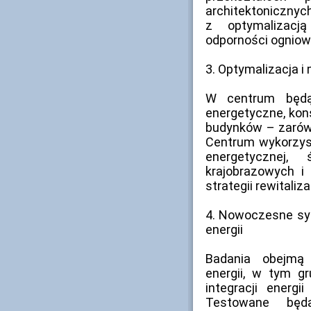
architektonicznych
z optymalizacj
odporności ogniowe
3. Optymalizacja i 
W centrum będą
energetyczne, kon
budynków – zarów
Centrum wykorzys
energetycznej
krajobrazowych i
strategii rewitaliz
4. Nowoczesne sy
energii
Badania obejmą 
energii, w tym g
integracji energ
Testowane będą