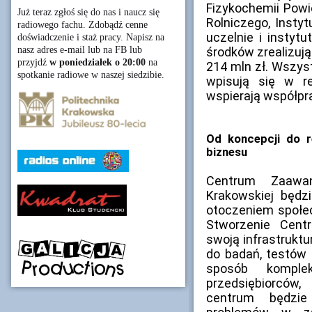
Fizykochemii Powi
Już teraz zgłoś się do nas i naucz się
Rolniczego, Insty
radiowego fachu. Zdobądź cenne
uczelnie i instyt
doświadczenie i staż pracy. Napisz na
nasz adres e-mail lub na FB lub
środków zrealizują
przyjdź
w poniedziałek o 20:00
na
214 mln zł. Wszys
spotkanie radiowe w naszej siedzibie.
wpisują się w reg
wspierają współpr
Od koncepcji do 
biznesu
Centrum Zaawan
Krakowskiej będzi
otoczeniem społec
Stworzenie Cent
swoją infrastrukt
do badań, testów 
sposób komple
przedsiębiorców,
centrum będzi