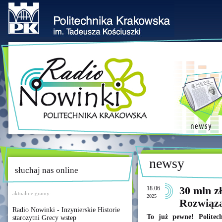
newsy
słuchaj nas online
18.06
30 mln 
aktualnie gramy:
2025
Rozwiąz
Radio Nowinki - Inzynierskie Historie
To już pewne! Polite
starozytni Grecy wstep