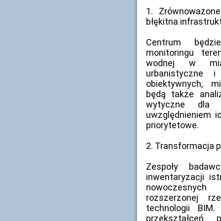
1. Zrównoważone 
błękitna infrastruk
Centrum będzi
monitoringu ter
wodnej w mias
urbanistyczne 
obiektywnych, m
będą także anal
wytyczne dla l
uwzględnieniem i
priorytetowe.
2. Transformacja p
Zespoły badaw
inwentaryzacji i
nowoczesnych 
rozszerzonej rz
technologii BIM
przekształceń 