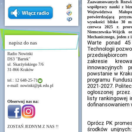
Zaawansowanych Rozwią
współpracy nauki z bi
Województwa Małopo
potwierdzającą przyz
wysokości blisko 30 m
czerwca 2025 r. pro
Niemczewska-Wójcik or
Mechanicznego, jeden z 
Warte ponad 45
napisz do nas
Technologii pozwo
Radio Nowinki
przedsiębiorco
DS3 "Bartek"
zakresie kreo
ul. Skarżyńskiego 7/6
innowacyjnych 
31-866 Kraków
powstanie w Krako
programu Fundusz
tel.: 12 648-25-71
2021-2027. Politec
e-mail: nowinki@pk.edu.pl
ogłoszonej prze
listy rankingowej 
Obserwuj nas na:
dofinansowaniem w
Oprócz PK promesy
ZOSTAŃ JEDNYM Z NAS !!
środków unijnych: