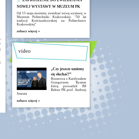
ZAPROSZENIE DO ZWIEDZANIA
NOWEJ WYSTAWY W MUZEUM PK
Od 15 maja możemy zwiedzać nową wystawę w
Muzeum Politechniki Krakowskiej- "50 lat
tradycji Kościuszkowskiej na Politechnice
Krakowskiej"
zobacz więcej »
,
y
k
video
,
„Czy jeszcze umiemy
się słuchać?”
Rozmowa z Kardynałem
Grzegorzem Rysiem
którą prowadził JM
Rektor PK prof. Andrzej
Szarata
zobacz więcej »