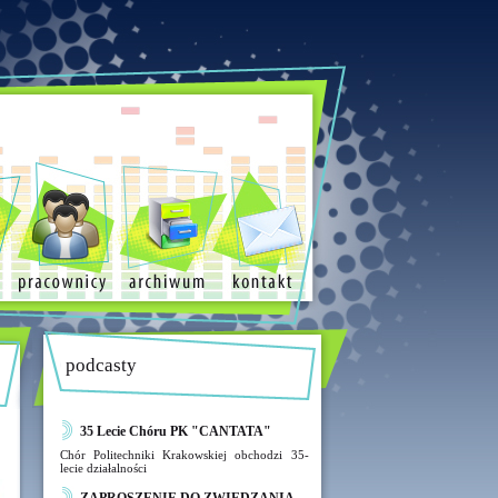
podcasty
35 Lecie Chóru PK "CANTATA"
Chór Politechniki Krakowskiej obchodzi 35-
lecie działalności