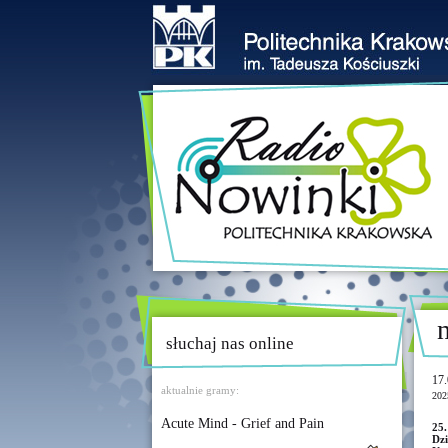
słuchaj nas online
17.
aktualnie gramy:
202
Acute Mind - Grief and Pain
25.
Dz