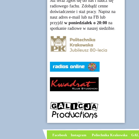
Już teraz zgłoś się do nas i naucz się
radiowego fachu. Zdobądź cenne
doświadczenie i staż pracy. Napisz na
nasz adres e-mail lub na FB lub
przyjdź
w poniedziałek o 20:00
na
spotkanie radiowe w naszej siedzibie.
Facebook
I
nstagram
Poliechnika Krakowska
GAL