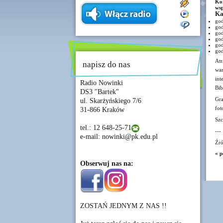
Kor
wsp
Ka
god
god
god
god
god
god
Atr
napisz do nas
war
int
Radio Nowinki
Bib
DS3 "Bartek"
Gra
ul. Skarżyńskiego 7/6
fot
31-866 Kraków
Szc
tel.: 12 648-25-71
---
e-mail: nowinki@pk.edu.pl
Źró
« p
Obserwuj nas na:
ZOSTAŃ JEDNYM Z NAS !!