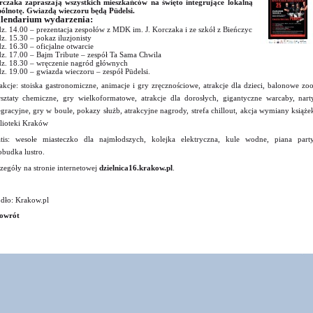
czaka zapraszają wszystkich mieszkańców na święto integrujące lokalną
ólnotę. Gwiazdą wieczoru będą Püdelsi.
lendarium wydarzenia:
z. 14.00 – prezentacja zespołów z MDK im. J. Korczaka i ze szkół z Bieńczyc
z. 15.30 – pokaz iluzjonisty
z. 16.30 – oficjalne otwarcie
z. 17.00 – Bajm Tribute – zespół Ta Sama Chwila
z. 18.30 – wręczenie nagród głównych
z. 19.00 – gwiazda wieczoru – zespół Püdelsi.
akcje: stoiska gastronomiczne, animacje i gry zręcznościowe, atrakcje dla dzieci, balonowe zoo
sztaty chemiczne, gry wielkoformatowe, atrakcje dla dorosłych, gigantyczne warcaby, nart
egracyjne, gry w boule, pokazy służb, atrakcyjne nagrody, strefa chillout, akcja wymiany książe
lioteki Kraków
tis: wesołe miasteczko dla najmłodszych, kolejka elektryczna, kule wodne, piana party
obudka lustro.
zegóły na stronie internetowej
dzielnica16.krakow.pl
.
dło: Krakow.pl
owrót