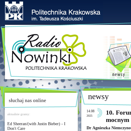
newsy
słuchaj nas online
14.08
10. Foru
aktualnie gramy:
2025
mocnym 
Ed Sheeran/(with Justin Bieber) - I
Dr Agnieszka Niemczyno
Don't Care