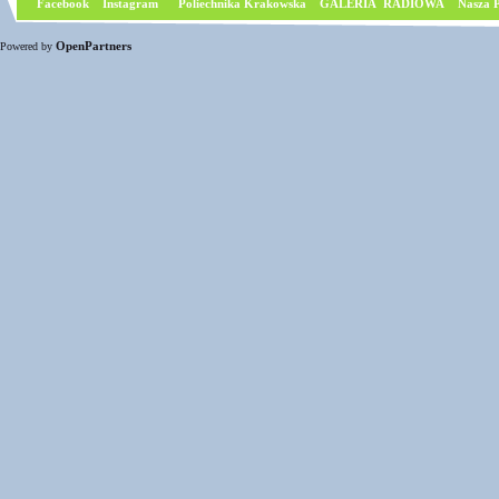
Facebook
I
nstagram
Poliechnika Krakowska
GALERIA RADIOWA
Nasza P
OpenPartners
Powered by