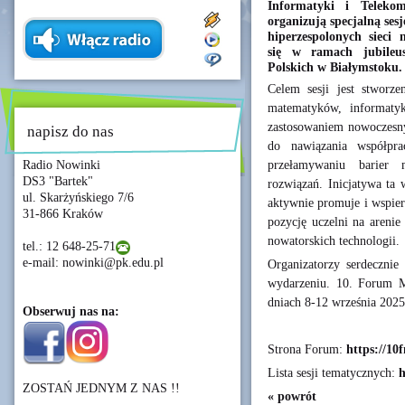
Informatyki i Telekom
organizują specjalną se
hiperzespolonych sieci
się w ramach jubile
Polskich w Białymstoku.
Celem sesji jest stworz
matematyków, informaty
zastosowaniem nowoczesny
napisz do nas
do nawiązania współpra
przełamywaniu barier 
Radio Nowinki
DS3 "Bartek"
rozwiązań. Inicjatywa ta 
ul. Skarżyńskiego 7/6
aktywnie promuje i wspier
31-866 Kraków
pozycję uczelni na arenie
nowatorskich technologii.
tel.: 12 648-25-71
e-mail: nowinki@pk.edu.pl
Organizatorzy serdecznie
wydarzeniu. 10. Forum M
dniach 8-12 września 2025
Obserwuj nas na:
Strona Forum:
https://10
Lista sesji tematycznych:
h
ZOSTAŃ JEDNYM Z NAS !!
« powrót