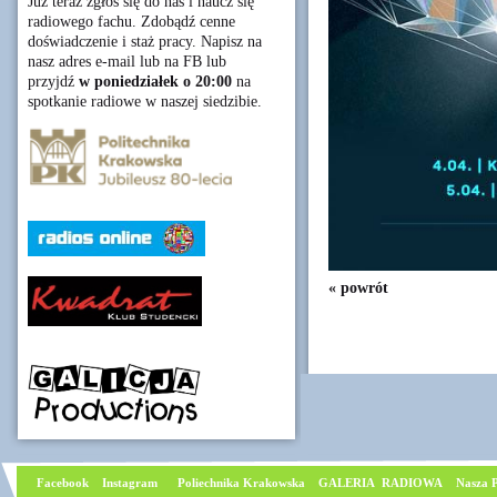
Już teraz zgłoś się do nas i naucz się
radiowego fachu. Zdobądź cenne
doświadczenie i staż pracy. Napisz na
nasz adres e-mail lub na FB lub
przyjdź
w poniedziałek o 20:00
na
spotkanie radiowe w naszej siedzibie.
« powrót
Facebook
I
nstagram
Poliechnika Krakowska
GALERIA RADIOWA
Nasza P