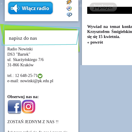
Wywiad na temat konkur
Krzysztofem Śmigielski
się się 15 kwietnia.
napisz do nas
« powrót
Radio Nowinki
DS3 "Bartek"
ul. Skarżyńskiego 7/6
31-866 Kraków
tel.: 12 648-25-71
e-mail: nowinki@pk.edu.pl
Obserwuj nas na:
ZOSTAŃ JEDNYM Z NAS !!