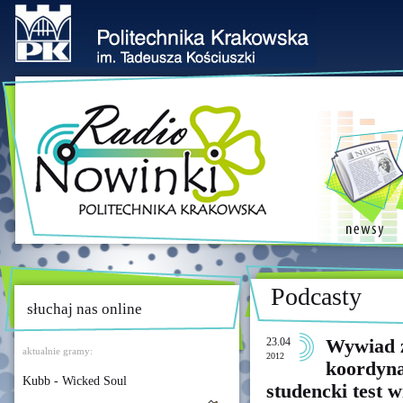
Podcasty
słuchaj nas online
23.04
Wywiad z
aktualnie gramy:
2012
koordyna
Kubb - Wicked Soul
studencki test 