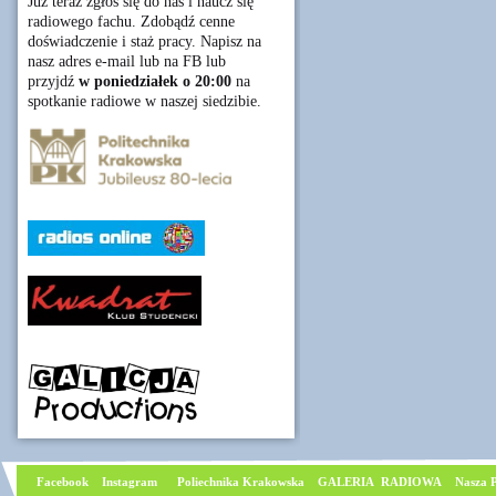
Już teraz zgłoś się do nas i naucz się
radiowego fachu. Zdobądź cenne
doświadczenie i staż pracy. Napisz na
nasz adres e-mail lub na FB lub
przyjdź
w poniedziałek o 20:00
na
spotkanie radiowe w naszej siedzibie.
Facebook
I
nstagram
Poliechnika Krakowska
GALERIA RADIOWA
Nasza P