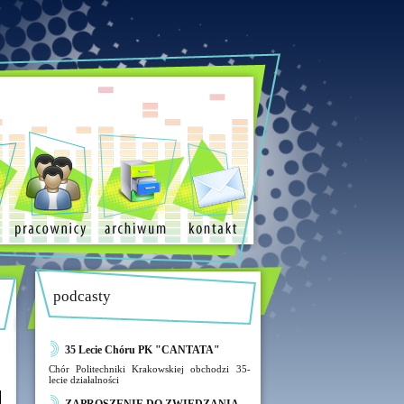
podcasty
35 Lecie Chóru PK "CANTATA"
Chór Politechniki Krakowskiej obchodzi 35-
lecie działalności