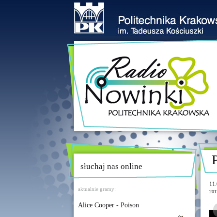
słuchaj nas online
11.
aktualnie gramy:
201
Alice Cooper - Poison