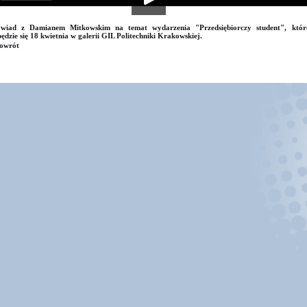
wiad z Damianem Mitkowskim na temat wydarzenia "Przedsiębiorczy student", któr
ędzie się 18 kwietnia w galerii GIL Politechniki Krakowskiej.
owrót