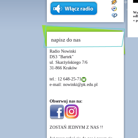
Wy
odb
« p
napisz do nas
Radio Nowinki
DS3 "Bartek"
ul. Skarżyńskiego 7/6
31-866 Kraków
tel.: 12 648-25-71
e-mail: nowinki@pk.edu.pl
Obserwuj nas na:
ZOSTAŃ JEDNYM Z NAS !!