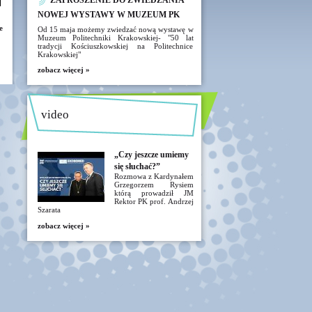
ZAPROSZENIE DO ZWIEDZANIA
NOWEJ WYSTAWY W MUZEUM PK
e
Od 15 maja możemy zwiedzać nową wystawę w
Muzeum Politechniki Krakowskiej- "50 lat
tradycji Kościuszkowskiej na Politechnice
Krakowskiej"
zobacz więcej »
video
„Czy jeszcze umiemy
się słuchać?”
Rozmowa z Kardynałem
Grzegorzem Rysiem
którą prowadził JM
Rektor PK prof. Andrzej
Szarata
zobacz więcej »