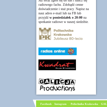
Już teraz zgłoś się do nas i naucz się
radiowego fachu. Zdobądź cenne
doświadczenie i staż pracy. Napisz na
nasz adres e-mail lub na FB lub
przyjdź
w poniedziałek o 20:00
na
spotkanie radiowe w naszej siedzibie.
Facebook
I
nstagram
Poliechnika Krakowska
GAL