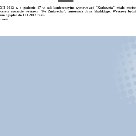
XII 2012 r. o godzinie 17 w sali konferencyjno-wystawowej "Kotłownia" miało miejsc
oczyste otwarcie wystawy "Po Zmierzchu", autorstwa Jana Skalskiego. Wystawę będzi
na oglądać do 11 I 2013 roku.
owrót