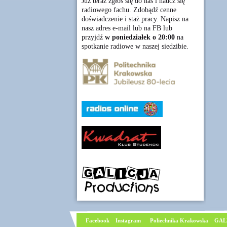
Już teraz zgłoś się do nas i naucz się
radiowego fachu. Zdobądź cenne
doświadczenie i staż pracy. Napisz na
nasz adres e-mail lub na FB lub
przyjdź
w poniedziałek o 20:00
na
spotkanie radiowe w naszej siedzibie.
Facebook
I
nstagram
Poliechnika Krakowska
GAL