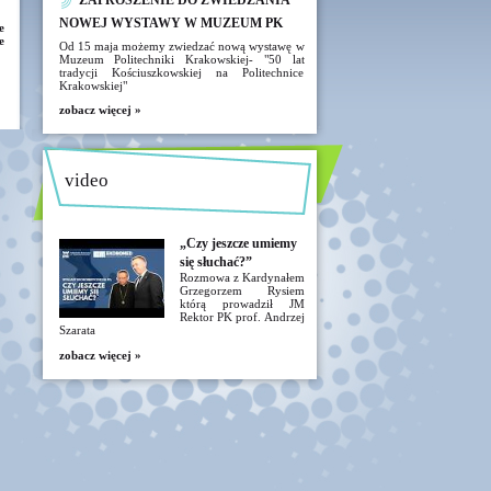
ZAPROSZENIE DO ZWIEDZANIA
NOWEJ WYSTAWY W MUZEUM PK
e
e
Od 15 maja możemy zwiedzać nową wystawę w
Muzeum Politechniki Krakowskiej- "50 lat
tradycji Kościuszkowskiej na Politechnice
Krakowskiej"
zobacz więcej »
video
„Czy jeszcze umiemy
się słuchać?”
Rozmowa z Kardynałem
Grzegorzem Rysiem
którą prowadził JM
Rektor PK prof. Andrzej
Szarata
zobacz więcej »