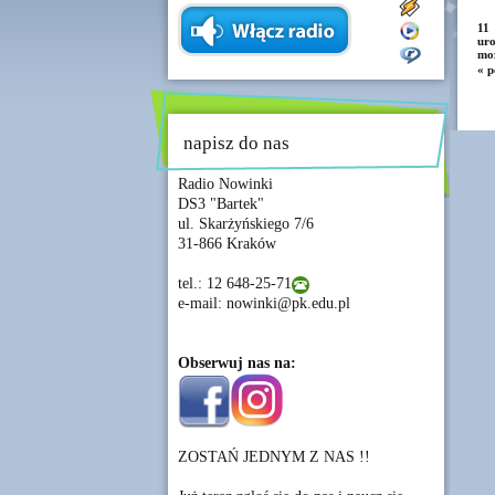
11 
ur
moż
« p
napisz do nas
Radio Nowinki
DS3 "Bartek"
ul. Skarżyńskiego 7/6
31-866 Kraków
tel.: 12 648-25-71
e-mail: nowinki@pk.edu.pl
Obserwuj nas na:
ZOSTAŃ JEDNYM Z NAS !!