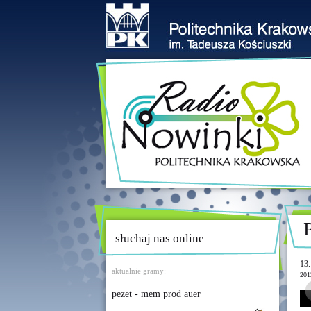
słuchaj nas online
13.
aktualnie gramy:
201
pezet - mem prod auer