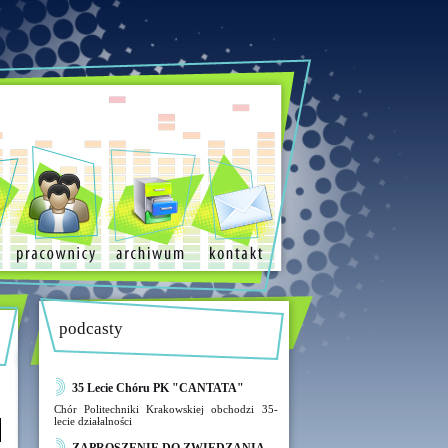
podcasty
35 Lecie Chóru PK "CANTATA"
Chór Politechniki Krakowskiej obchodzi 35-
lecie działalności