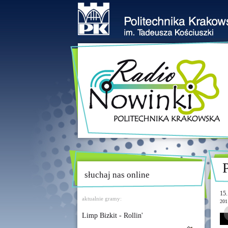
słuchaj nas online
15.
aktualnie gramy:
201
Limp Bizkit - Rollin'