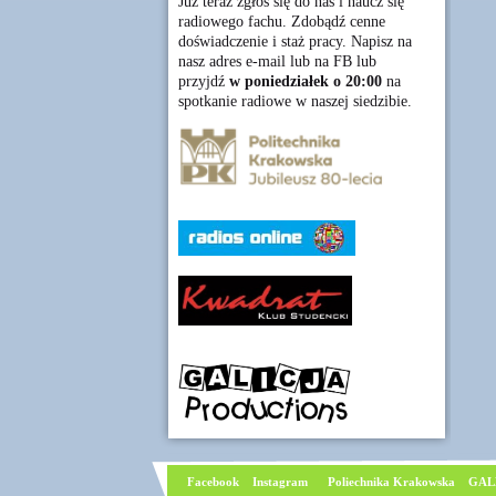
Już teraz zgłoś się do nas i naucz się
radiowego fachu. Zdobądź cenne
doświadczenie i staż pracy. Napisz na
nasz adres e-mail lub na FB lub
przyjdź
w poniedziałek o 20:00
na
spotkanie radiowe w naszej siedzibie.
Facebook
I
nstagram
Poliechnika Krakowska
GAL