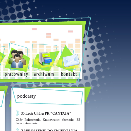
podcasty
35 Lecie Chóru PK "CANTATA"
Chór Politechniki Krakowskiej obchodzi 35-
lecie działalności