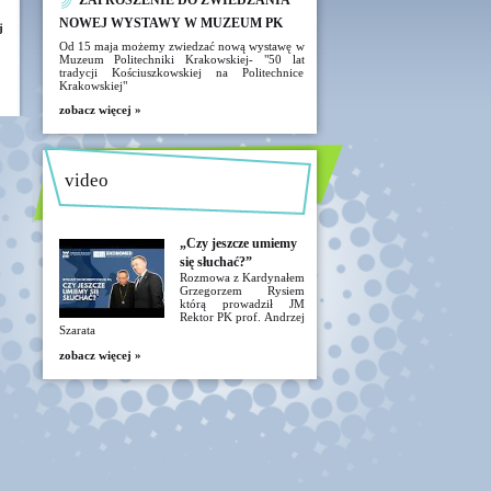
ZAPROSZENIE DO ZWIEDZANIA
NOWEJ WYSTAWY W MUZEUM PK
j
Od 15 maja możemy zwiedzać nową wystawę w
Muzeum Politechniki Krakowskiej- "50 lat
tradycji Kościuszkowskiej na Politechnice
Krakowskiej"
zobacz więcej »
video
„Czy jeszcze umiemy
się słuchać?”
Rozmowa z Kardynałem
Grzegorzem Rysiem
którą prowadził JM
Rektor PK prof. Andrzej
Szarata
zobacz więcej »