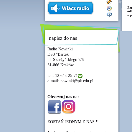
Zap
odb
« p
napisz do nas
Radio Nowinki
DS3 "Bartek"
ul. Skarżyńskiego 7/6
31-866 Kraków
tel.: 12 648-25-71
e-mail: nowinki@pk.edu.pl
Obserwuj nas na:
ZOSTAŃ JEDNYM Z NAS !!