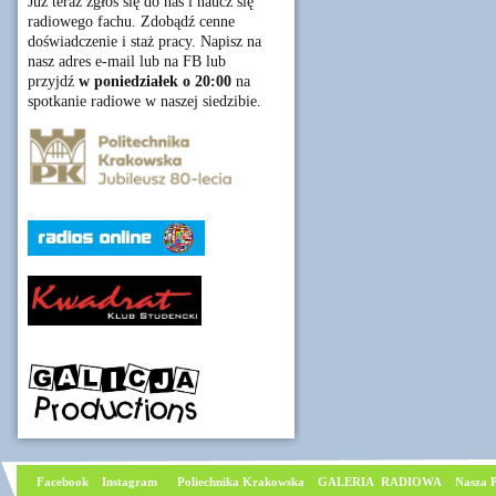
Już teraz zgłoś się do nas i naucz się
radiowego fachu. Zdobądź cenne
doświadczenie i staż pracy. Napisz na
nasz adres e-mail lub na FB lub
przyjdź
w poniedziałek o 20:00
na
spotkanie radiowe w naszej siedzibie.
Facebook
I
nstagram
Poliechnika Krakowska
GALERIA RADIOWA
Nasza P