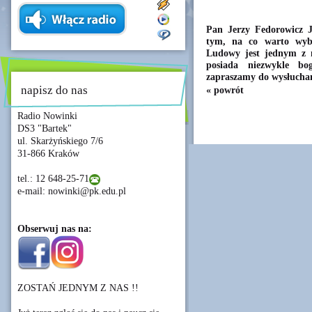
Pan Jerzy Fedorowicz J
tym, na co warto wyb
Ludowy jest jednym z n
posiada niezwykle bog
zapraszamy do wysłucha
napisz do nas
« powrót
Radio Nowinki
DS3 "Bartek"
ul. Skarżyńskiego 7/6
31-866 Kraków
tel.: 12 648-25-71
e-mail: nowinki@pk.edu.pl
Obserwuj nas na:
ZOSTAŃ JEDNYM Z NAS !!