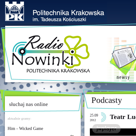
Podcasty
słuchaj nas online
25.09
Teatr Lu
aktualnie gramy:
2012
Him - Wicked Game