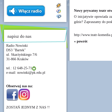
Nowy prywatny teatr otwie
O inicjatywie opowiada za
gdzie? Zapraszamy do posł
http://www.teatr-komedia.
napisz do nas
« powrót
Radio Nowinki
DS3 "Bartek"
ul. Skarżyńskiego 7/6
31-866 Kraków
tel.: 12 648-25-71
e-mail: nowinki@pk.edu.pl
Obserwuj nas na:
ZOSTAŃ JEDNYM Z NAS !!