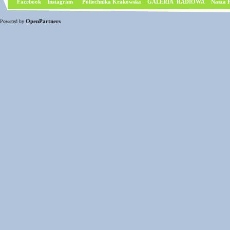
Facebook
I
nstagram
Poliechnika Krakowska
GALERIA RADIOWA
Nasza P
OpenPartners
Powered by