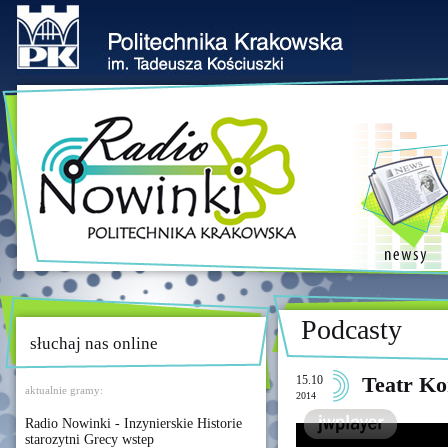
Podcasty
słuchaj nas online
15.10
Teatr K
aktualnie gramy:
2014
Radio Nowinki - Inzynierskie Historie
starozytni Grecy wstep