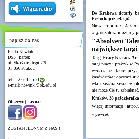
Do Krakowa dotarły bar
Posłuchajcie relacji!
Nasz reporter Jaromi
organizatora możemy prz
napisz do nas
"Absolvent Talen
największe targi
Radio Nowinki
DS3 "Bartek"
Targi Pracy Kraków Are
ul. Skarżyńskiego 7/6
targi pracy i praktyk w P
31-866 Kraków
wydarzenie, które przyc
kandydatów w postaci stud
tel.: 12 648-25-71
wkraczasz na zawodową dro
e-mail: nowinki@pk.edu.pl
nie może Cię tu zabraknąć
Kraków, 28 października 
Obserwuj nas na:
Więcej informacji : http:/
« powrót
ZOSTAŃ JEDNYM Z NAS !!