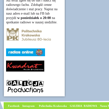
Już teraz zgłoś się do nas i naucz się
radiowego fachu. Zdobądź cenne
doświadczenie i staż pracy. Napisz na
nasz adres e-mail lub na FB lub
przyjdź
w poniedziałek o 20:00
na
spotkanie radiowe w naszej siedzibie.
Facebook
I
nstagram
Poliechnika Krakowska
GALERIA RADIOWA
Nasza P