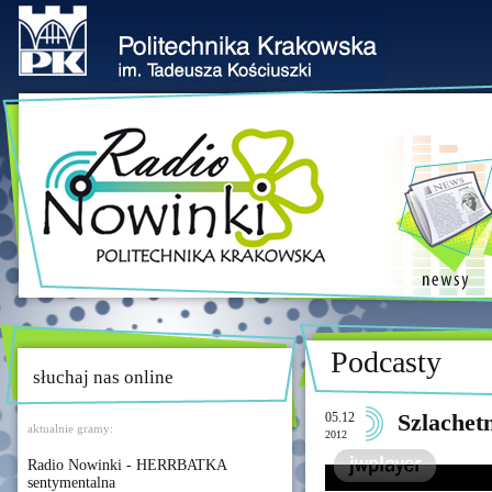
Podcasty
słuchaj nas online
05.12
Szlachet
aktualnie gramy:
2012
Radio Nowinki - HERRBATKA
sentymentalna