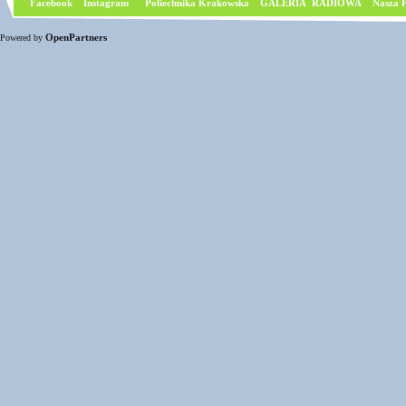
Facebook
I
nstagram
Poliechnika Krakowska
GALERIA RADIOWA
Nasza P
OpenPartners
Powered by