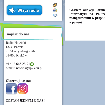
Gościem audycji Poran
Informatyki na Polit
zaangażowaniu w projekt
« powrót
napisz do nas
Radio Nowinki
DS3 "Bartek"
ul. Skarżyńskiego 7/6
31-866 Kraków
tel.: 12 648-25-71
e-mail: nowinki@pk.edu.pl
Obserwuj nas na:
ZOSTAŃ JEDNYM Z NAS !!