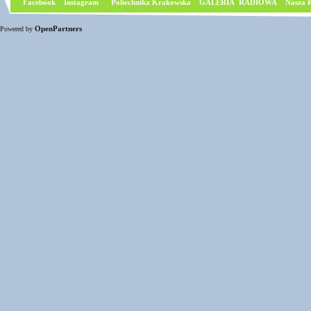
Facebook
I
nstagram
Poliechnika Krakowska
GALERIA RADIOWA
Nasza P
OpenPartners
Powered by