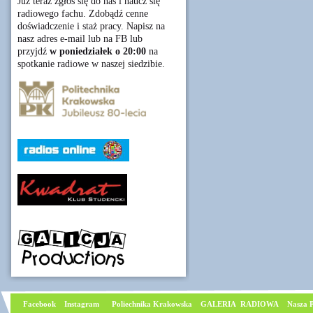
Już teraz zgłoś się do nas i naucz się
radiowego fachu. Zdobądź cenne
doświadczenie i staż pracy. Napisz na
nasz adres e-mail lub na FB lub
przyjdź
w poniedziałek o 20:00
na
spotkanie radiowe w naszej siedzibie.
Facebook
I
nstagram
Poliechnika Krakowska
GALERIA RADIOWA
Nasza P