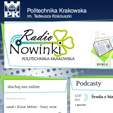
Podcasty
słuchaj nas online
12.07
Środa z bi
aktualnie gramy:
2013
« powrót
sanah i Kwiat Jabloni - Szary swiat