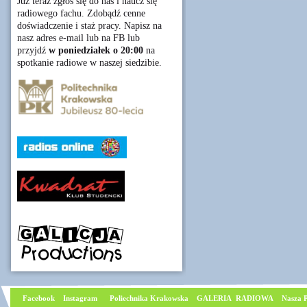
Już teraz zgłoś się do nas i naucz się
radiowego fachu. Zdobądź cenne
doświadczenie i staż pracy. Napisz na
nasz adres e-mail lub na FB lub
przyjdź
w poniedziałek o 20:00
na
spotkanie radiowe w naszej siedzibie.
Facebook
I
nstagram
Poliechnika Krakowska
GALERIA RADIOWA
Nasza P