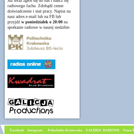
Już teraz zgłoś się do nas i naucz się
radiowego fachu. Zdobądź cenne
doświadczenie i staż pracy. Napisz na
nasz adres e-mail lub na FB lub
przyjdź
w poniedziałek o 20:00
na
spotkanie radiowe w naszej siedzibie.
Facebook
I
nstagram
Poliechnika Krakowska
GALERIA RADIOWA
Nasza P