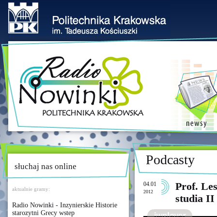
Podcasty
słuchaj nas online
04.01
Prof. Le
aktualnie gramy:
2012
studia II
Radio Nowinki - Inzynierskie Historie
starozytni Grecy wstep