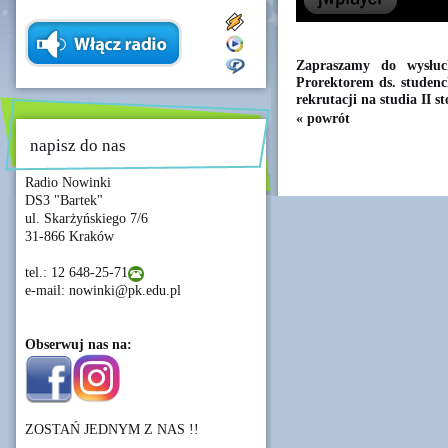
Zapraszamy do wysłuc
Prorektorem ds. studenc
rekrutacji na studia II s
« powrót
napisz do nas
Radio Nowinki
DS3 "Bartek"
ul. Skarżyńskiego 7/6
31-866 Kraków
tel.: 12 648-25-71
e-mail: nowinki@pk.edu.pl
Obserwuj nas na:
ZOSTAŃ JEDNYM Z NAS !!