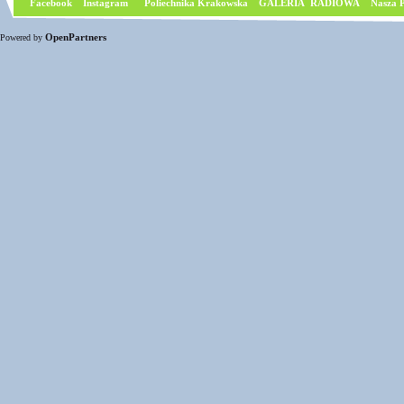
Facebook
I
nstagram
Poliechnika Krakowska
GALERIA RADIOWA
Nasza P
OpenPartners
Powered by