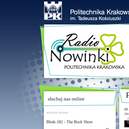
słuchaj nas online
09.
aktualnie gramy:
201
Blink-182 - The Rock Show