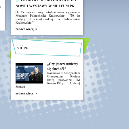
ZAPROSZENIE DO ZWIEDZANIA
NOWEJ WYSTAWY W MUZEUM PK
i
Od 15 maja możemy zwiedzać nową wystawę w
Muzeum Politechniki Krakowskiej- "50 lat
tradycji Kościuszkowskiej na Politechnice
Krakowskiej"
zobacz więcej »
video
„Czy jeszcze umiemy
się słuchać?”
Rozmowa z Kardynałem
Grzegorzem Rysiem
którą prowadził JM
Rektor PK prof. Andrzej
Szarata
zobacz więcej »