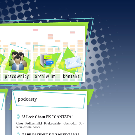
podcasty
35 Lecie Chóru PK "CANTATA"
Chór Politechniki Krakowskiej obchodzi 35-
lecie działalności