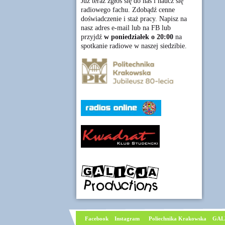
Już teraz zgłoś się do nas i naucz się
radiowego fachu. Zdobądź cenne
doświadczenie i staż pracy. Napisz na
nasz adres e-mail lub na FB lub
przyjdź
w poniedziałek o 20:00
na
spotkanie radiowe w naszej siedzibie.
Facebook
I
nstagram
Poliechnika Krakowska
GAL