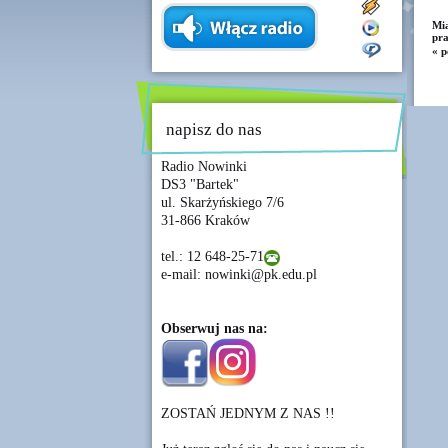
Mi
pra
« p
napisz do nas
Radio Nowinki
DS3 "Bartek"
ul. Skarżyńskiego 7/6
31-866 Kraków
tel.: 12 648-25-71
e-mail: nowinki@pk.edu.pl
Obserwuj nas na:
ZOSTAŃ JEDNYM Z NAS !!