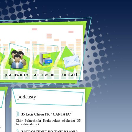
podcasty
35 Lecie Chóru PK "CANTATA"
Chór Politechniki Krakowskiej obchodzi 35-
lecie działalności
,
-