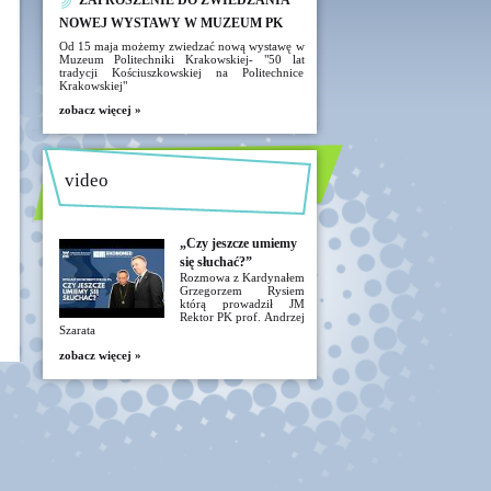
ZAPROSZENIE DO ZWIEDZANIA
NOWEJ WYSTAWY W MUZEUM PK
Od 15 maja możemy zwiedzać nową wystawę w
Muzeum Politechniki Krakowskiej- "50 lat
tradycji Kościuszkowskiej na Politechnice
Krakowskiej"
zobacz więcej »
video
„Czy jeszcze umiemy
się słuchać?”
Rozmowa z Kardynałem
Grzegorzem Rysiem
którą prowadził JM
Rektor PK prof. Andrzej
Szarata
zobacz więcej »