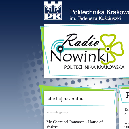
słuchaj nas online
15.
aktualnie gramy:
201
My Chemical Romance - House of
W n
Wolves
jak