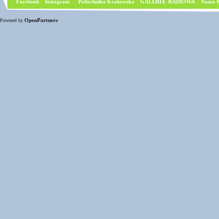
Facebook
I
nstagram
Poliechnika Krakowska
GALERIA RADIOWA
Nasza P
OpenPartners
Powered by