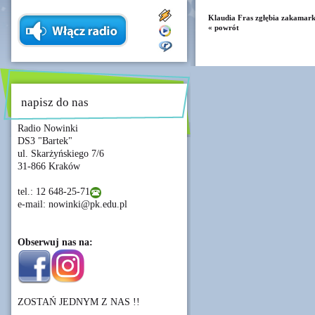
Klaudia Fras zgłębia zakamarki
« powrót
napisz do nas
Radio Nowinki
DS3 "Bartek"
ul. Skarżyńskiego 7/6
31-866 Kraków
tel.: 12 648-25-71
e-mail: nowinki@pk.edu.pl
Obserwuj nas na:
ZOSTAŃ JEDNYM Z NAS !!