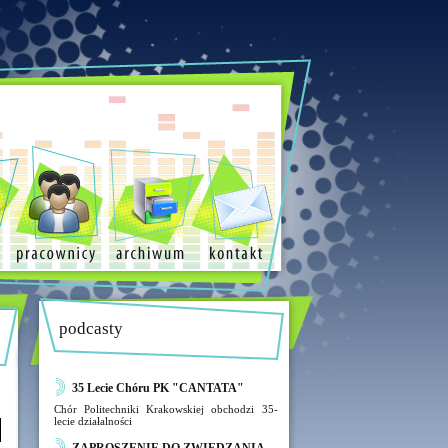
podcasty
35 Lecie Chóru PK "CANTATA"
Chór Politechniki Krakowskiej obchodzi 35-
lecie działalności