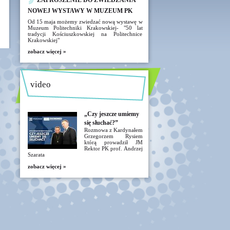
ZAPROSZENIE DO ZWIEDZANIA
NOWEJ WYSTAWY W MUZEUM PK
Od 15 maja możemy zwiedzać nową wystawę w
Muzeum Politechniki Krakowskiej- "50 lat
tradycji Kościuszkowskiej na Politechnice
Krakowskiej"
zobacz więcej »
video
„Czy jeszcze umiemy
się słuchać?”
Rozmowa z Kardynałem
Grzegorzem Rysiem
którą prowadził JM
Rektor PK prof. Andrzej
Szarata
zobacz więcej »