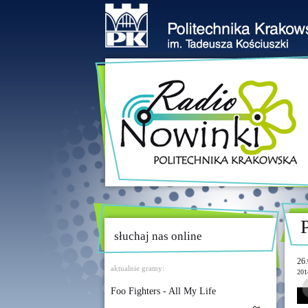
słuchaj nas online
26.
aktualnie gramy:
201
Foo Fighters - All My Life