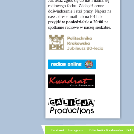
Już teraz zgłoś się do nas i naucz się
radiowego fachu. Zdobądź cenne
doświadczenie i staż pracy. Napisz na
nasz adres e-mail lub na FB lub
przyjdź
w poniedziałek o 20:00
na
spotkanie radiowe w naszej siedzibie.
Facebook
I
nstagram
Poliechnika Krakowska
GAL