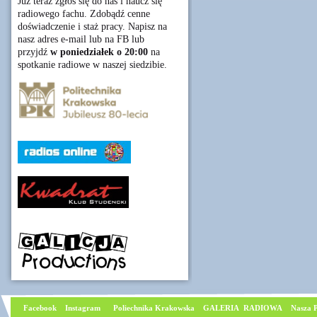
Już teraz zgłoś się do nas i naucz się
radiowego fachu. Zdobądź cenne
doświadczenie i staż pracy. Napisz na
nasz adres e-mail lub na FB lub
przyjdź
w poniedziałek o 20:00
na
spotkanie radiowe w naszej siedzibie.
Facebook
I
nstagram
Poliechnika Krakowska
GALERIA RADIOWA
Nasza P