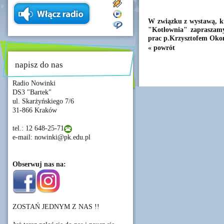
W związku z wystawą, kt
"Kotłownia" zapraszamy
prac p.Krzysztofem Oko
« powrót
napisz do nas
Radio Nowinki
DS3 "Bartek"
ul. Skarżyńskiego 7/6
31-866 Kraków
tel.: 12 648-25-71
e-mail: nowinki@pk.edu.pl
Obserwuj nas na:
ZOSTAŃ JEDNYM Z NAS !!