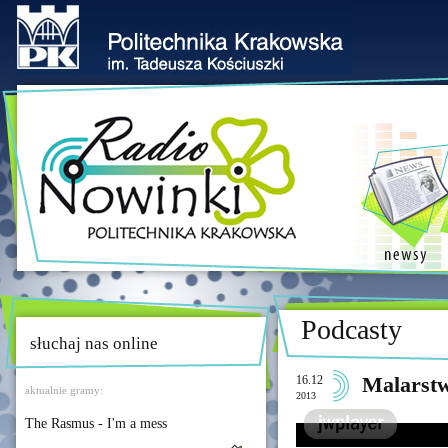
Podcasty
słuchaj nas online
16.12
Malarstw
aktualnie gramy:
2013
The Rasmus - I'm a mess