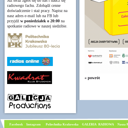
Już teraz zgłoś się do nas i naucz się
radiowego fachu. Zdobądź cenne
doświadczenie i staż pracy. Napisz na
nasz adres e-mail lub na FB lub
przyjdź
w poniedziałek o 20:00
na
spotkanie radiowe w naszej siedzibie.
« powrót
Facebook
I
nstagram
Poliechnika Krakowska
GALERIA RADIOWA
Nasza P