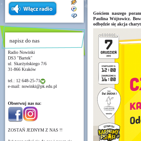
Gościem naszego porann
Paulina Wójtowicz. Bow
odbędzie się akcja char
napisz do nas
Radio Nowinki
DS3 "Bartek"
ul. Skarżyńskiego 7/6
31-866 Kraków
tel.: 12 648-25-71
e-mail: nowinki@pk.edu.pl
Obserwuj nas na:
ZOSTAŃ JEDNYM Z NAS !!