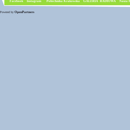
Facebook
I
nstagram
Poliechnika Krakowska
GALERIA RADIOWA
Nasza P
OpenPartners
Powered by