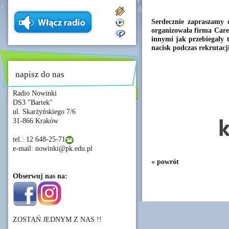
Serdecznie zapraszamy d
organizowała firma Care
innymi jak przebiegały 
nacisk podczas rekrutacji
napisz do nas
Radio Nowinki
DS3 "Bartek"
ul. Skarżyńskiego 7/6
31-866 Kraków
tel.: 12 648-25-71
e-mail: nowinki@pk.edu.pl
« powrót
Obserwuj nas na:
ZOSTAŃ JEDNYM Z NAS !!