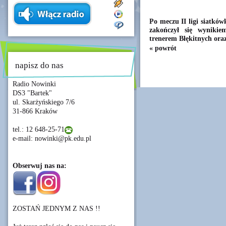
Po meczu II ligi siatkó
zakończył się wynikie
trenerem Błękitnych ora
« powrót
napisz do nas
Radio Nowinki
DS3 "Bartek"
ul. Skarżyńskiego 7/6
31-866 Kraków
tel.: 12 648-25-71
e-mail: nowinki@pk.edu.pl
Obserwuj nas na:
ZOSTAŃ JEDNYM Z NAS !!