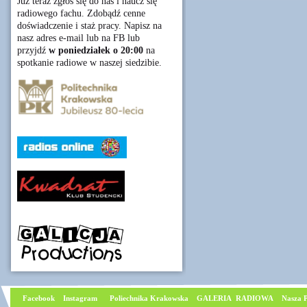
Już teraz zgłoś się do nas i naucz się
radiowego fachu. Zdobądź cenne
doświadczenie i staż pracy. Napisz na
nasz adres e-mail lub na FB lub
przyjdź
w poniedziałek o 20:00
na
spotkanie radiowe w naszej siedzibie.
Facebook
I
nstagram
Poliechnika Krakowska
GALERIA RADIOWA
Nasza P