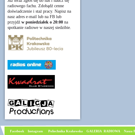
Już teraz zgłoś się do nas i naucz się
radiowego fachu. Zdobądź cenne
doświadczenie i staż pracy. Napisz na
nasz adres e-mail lub na FB lub
przyjdź
w poniedziałek o 20:00
na
spotkanie radiowe w naszej siedzibie.
Facebook
I
nstagram
Poliechnika Krakowska
GALERIA RADIOWA
Nasza P