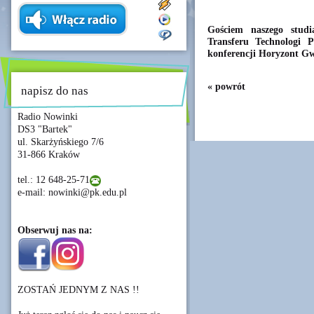
Gościem naszego stud
Transferu Technologi P
konferencji Horyzont Gwi
« powrót
napisz do nas
Radio Nowinki
DS3 "Bartek"
ul. Skarżyńskiego 7/6
31-866 Kraków
tel.: 12 648-25-71
e-mail: nowinki@pk.edu.pl
Obserwuj nas na:
ZOSTAŃ JEDNYM Z NAS !!