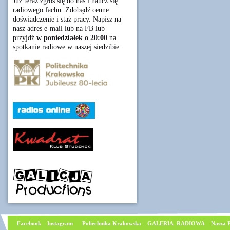
Już teraz zgłoś się do nas i naucz się
radiowego fachu. Zdobądź cenne
doświadczenie i staż pracy. Napisz na
nasz adres e-mail lub na FB lub
przyjdź
w poniedziałek o 20:00
na
spotkanie radiowe w naszej siedzibie.
Facebook
I
nstagram
Poliechnika Krakowska
GALERIA RADIOWA
Nasza P