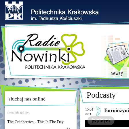
Podcasty
słuchaj nas online
15.04
Euroinżyni
aktualnie gramy:
2014
The Cranberries - This Is The Day