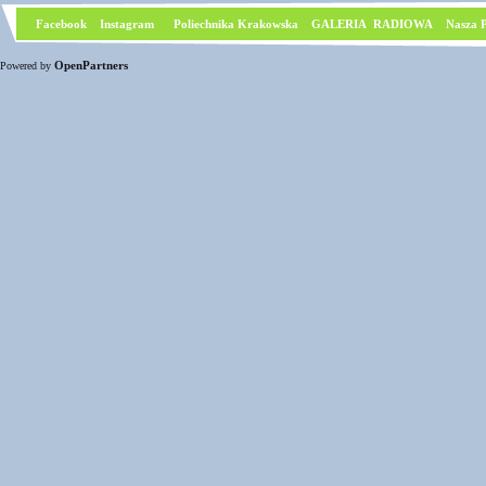
Facebook
I
nstagram
Poliechnika Krakowska
GALERIA RADIOWA
Nasza P
OpenPartners
Powered by