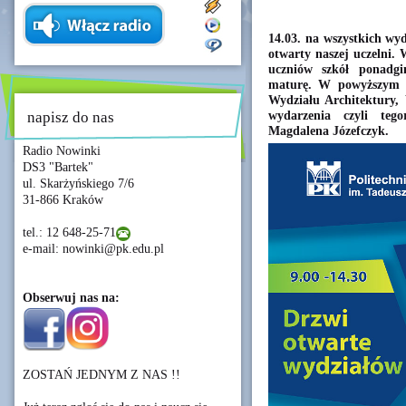
14.03. na wszystkich wyd
otwarty naszej uczelni.
uczniów szkół ponadg
maturę. W powyższym m
Wydziału Architektury,
wydarzenia czyli tego
napisz do nas
Magdalena Józefczyk.
Radio Nowinki
DS3 "Bartek"
ul. Skarżyńskiego 7/6
31-866 Kraków
tel.: 12 648-25-71
e-mail: nowinki@pk.edu.pl
Obserwuj nas na:
ZOSTAŃ JEDNYM Z NAS !!