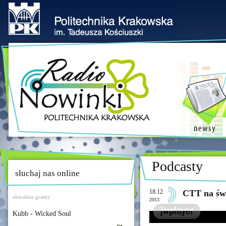
Podcasty
słuchaj nas online
18.12
CTT na św
aktualnie gramy:
2013
Kubb - Wicked Soul