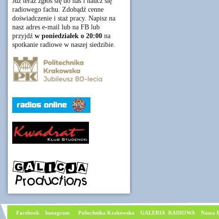
Już teraz zgłoś się do nas i naucz się
radiowego fachu. Zdobądź cenne
doświadczenie i staż pracy. Napisz na
nasz adres e-mail lub na FB lub
przyjdź
w poniedziałek o 20:00
na
spotkanie radiowe w naszej siedzibie.
Facebook
I
nstagram
Poliechnika Krakowska
GALERIA RADIOWA
Nasza P